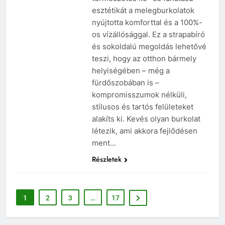
esztétikát a melegburkolatok
nyújtotta komforttal és a 100%-
os vízállósággal. Ez a strapabíró
és sokoldalú megoldás lehetővé
teszi, hogy az otthon bármely
helyiségében – még a
fürdőszobában is –
kompromisszumok nélküli,
stílusos és tartós felületeket
alakíts ki. Kevés olyan burkolat
létezik, ami akkora fejlődésen
ment…
Részletek
1
2
3
…
17