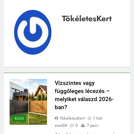
TökéletesKert
Vízszintes vagy
függőleges lécezés –
melyiket válaszd 2026-
ban?
TökéletesKert
1 hét
BLOG
ezelőtt
0
7 perc