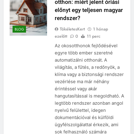
otthon: miért jelent óriási
előnyt egy teljesen magyar
rendszer?
TökéletesKert
1 hónap
BLOG
ezelőtt
0
11 perc
Az okosotthonok fejlődésével
egyre több ember szeretné
automatizálni otthonát. A
világítás, a fűtés, a redőnyök, a
klíma vagy a biztonsági rendszer
vezérlése ma már néhány
érintéssel vagy akár
hangutasítással is megoldható. A
legtöbb rendszer azonban angol
nyelvű felülettel, idegen
dokumentációval és külföldi
ügyfélszolgálattal érkezik, ami
sok felhasználó számára