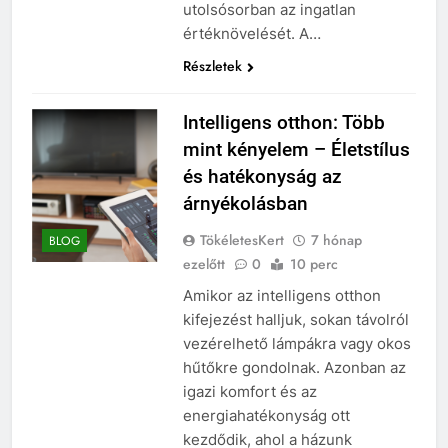
utolsósorban az ingatlan
értéknövelését. A…
Részletek
Intelligens otthon: Több
mint kényelem – Életstílus
és hatékonyság az
árnyékolásban
TökéletesKert
7 hónap
BLOG
ezelőtt
0
10 perc
Amikor az intelligens otthon
kifejezést halljuk, sokan távolról
vezérelhető lámpákra vagy okos
hűtőkre gondolnak. Azonban az
igazi komfort és az
energiahatékonyság ott
kezdődik, ahol a házunk