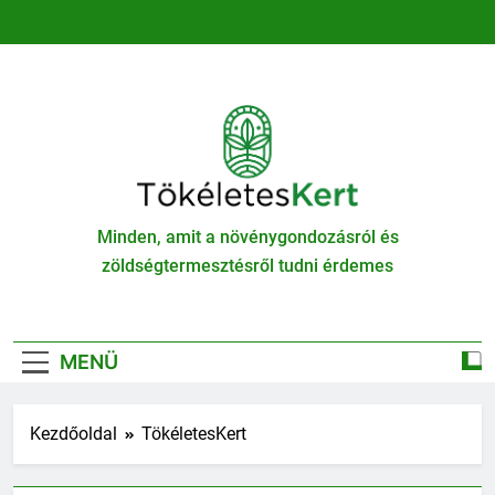
Ugrás
a
tartalomra
TökéletesKert
Minden, amit a növénygondozásról és
zöldségtermesztésről tudni érdemes
MENÜ
Kezdőoldal
TökéletesKert