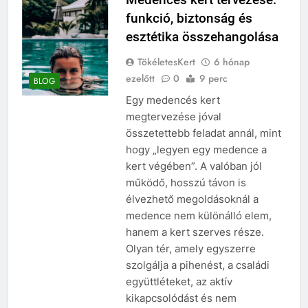
funkció, biztonság és
esztétika összehangolása
TökéletesKert
6 hónap
ezelőtt
0
9 perc
BLOG
Egy medencés kert
megtervezése jóval
összetettebb feladat annál, mint
hogy „legyen egy medence a
kert végében”. A valóban jól
működő, hosszú távon is
élvezhető megoldásoknál a
medence nem különálló elem,
hanem a kert szerves része.
Olyan tér, amely egyszerre
szolgálja a pihenést, a családi
együttléteket, az aktív
kikapcsolódást és nem