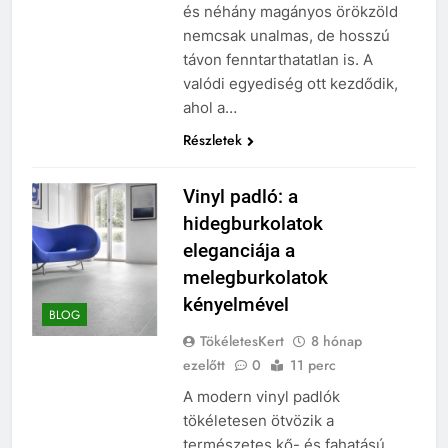
és néhány magányos örökzöld
nemcsak unalmas, de hosszú
távon fenntarthatatlan is. A
valódi egyediség ott kezdődik,
ahol a…
Részletek
Vinyl padló: a
hidegburkolatok
eleganciája a
melegburkolatok
kényelmével
BLOG
TökéletesKert
8 hónap
ezelőtt
0
11 perc
A modern vinyl padlók
tökéletesen ötvözik a
természetes kő- és fahatású