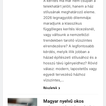
A kerítés ma már nem csupán a
telekhatárt jelöli, hanem a ház
stílusának meghatározó eleme.
2026 legnagyobb dilemmája:
maradjunk a klasszikus
függőleges kerítés lécezésnél,
vagy váltsunk a nemzetközi
trendekben tarolló vízszintes
elrendezésre? A legfontosabb
kérdés, melyik illik jobban a
házad építészeti stílusához és a
hosszú távú igényeidhez? Rövid
válasz: modern, lapostetős vagy
egyedi tervezésű házhoz
vízszintes,…
Részletek
Magyar nyelvű okos