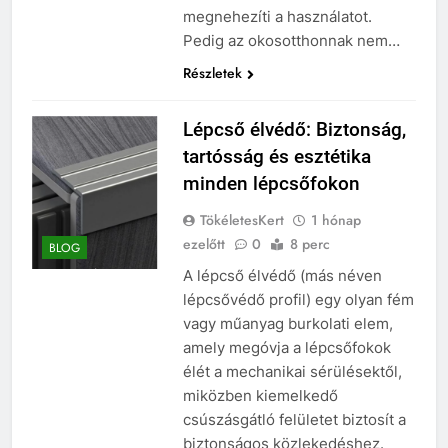
megnehezíti a használatot.
Pedig az okosotthonnak nem…
Részletek
Lépcső élvédő: Biztonság,
tartósság és esztétika
minden lépcsőfokon
TökéletesKert
1 hónap
ezelőtt
0
8 perc
BLOG
A lépcső élvédő (más néven
lépcsővédő profil) egy olyan fém
vagy műanyag burkolati elem,
amely megóvja a lépcsőfokok
élét a mechanikai sérülésektől,
miközben kiemelkedő
csúszásgátló felületet biztosít a
biztonságos közlekedéshez.