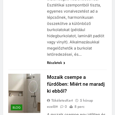
Esztétikai szempontból tiszta,
egyenes vonalvezetést ad a
lépcsőnek, harmonikusan
összekötve a különböző
burkolatokat (például
hidegburkolatot, laminált padlót
vagy vinylt). Alkalmazásukkal
megelőzhetők a burkolat
letöredezései, és…
Részletek
Mozaik csempe a
fürdőben: Miért ne maradj
ki ebből?
TökéletesKert
5 hónap
ezelőtt
0
8 perc
BLOG
A mozaik csempe egy időtlen és