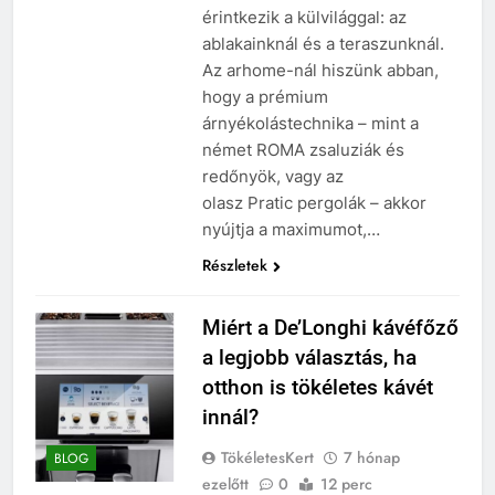
érintkezik a külvilággal: az
ablakainknál és a teraszunknál.
Az arhome-nál hiszünk abban,
hogy a prémium
árnyékolástechnika – mint a
német ROMA zsaluziák és
redőnyök, vagy az
olasz Pratic pergolák – akkor
nyújtja a maximumot,…
Részletek
Miért a De’Longhi kávéfőző
a legjobb választás, ha
otthon is tökéletes kávét
innál?
TökéletesKert
7 hónap
BLOG
ezelőtt
0
12 perc