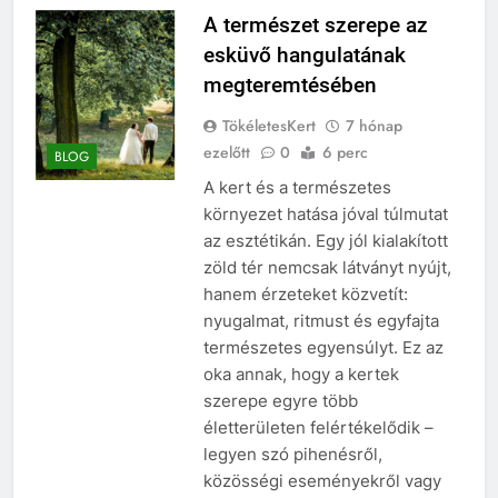
A természet szerepe az
esküvő hangulatának
megteremtésében
TökéletesKert
7 hónap
ezelőtt
0
6 perc
BLOG
A kert és a természetes
környezet hatása jóval túlmutat
az esztétikán. Egy jól kialakított
zöld tér nemcsak látványt nyújt,
hanem érzeteket közvetít:
nyugalmat, ritmust és egyfajta
természetes egyensúlyt. Ez az
oka annak, hogy a kertek
szerepe egyre több
életterületen felértékelődik –
legyen szó pihenésről,
közösségi eseményekről vagy