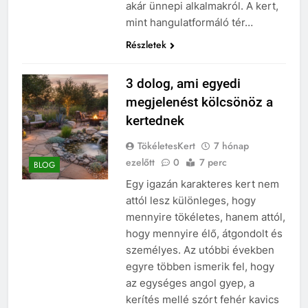
akár ünnepi alkalmakról. A kert,
mint hangulatformáló tér…
Részletek
3 dolog, ami egyedi
megjelenést kölcsönöz a
kertednek
TökéletesKert
7 hónap
ezelőtt
0
7 perc
BLOG
Egy igazán karakteres kert nem
attól lesz különleges, hogy
mennyire tökéletes, hanem attól,
hogy mennyire élő, átgondolt és
személyes. Az utóbbi években
egyre többen ismerik fel, hogy
az egységes angol gyep, a
kerítés mellé szórt fehér kavics