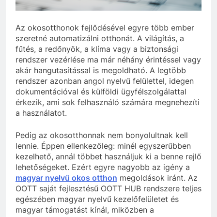
Az okosotthonok fejlődésével egyre több ember
szeretné automatizálni otthonát. A világítás, a
fűtés, a redőnyök, a klíma vagy a biztonsági
rendszer vezérlése ma már néhány érintéssel vagy
akár hangutasítással is megoldható. A legtöbb
rendszer azonban angol nyelvű felülettel, idegen
dokumentációval és külföldi ügyfélszolgálattal
érkezik, ami sok felhasználó számára megnehezíti
a használatot.
Pedig az okosotthonnak nem bonyolultnak kell
lennie. Éppen ellenkezőleg: minél egyszerűbben
kezelhető, annál többet használjuk ki a benne rejlő
lehetőségeket. Ezért egyre nagyobb az igény a
magyar nyelvű okos otthon
megoldások iránt. Az
OOTT saját fejlesztésű OOTT HUB rendszere teljes
egészében magyar nyelvű kezelőfelületet és
magyar támogatást kínál, miközben a