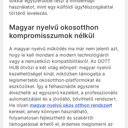
sokkal egyszerűbbé teszi a mindennapi
használatot, mint egy külföldi ügyfélszolgálattal
történő levelezés.
Magyar nyelvű okosotthon
kompromisszumok nélkül
A magyar nyelvű működés ma már nem jelenti azt,
hogy le kell mondani a modern technológiáról
vagy a nemzetközi kompatibilitásról. Az OOTT
HUB ötvözi a két világ előnyeit: magyar nyelvű
kezelhetőséget kínál, miközben támogatja a
legismertebb okosotthon-platformokat és
eszközöket. Így a felhasználók egyszerre
élvezhetik az egyszerű kezelést, a professzionális
automatizálást és a jövőálló, bővíthető rendszert.
Ha olyan
magyar nyelvű okos otthon rendszer
t
keresel, amely könnyen használható,
folyamatosan fejleszthető és szakértői
támogatással érhető el, érdemes megismerni az