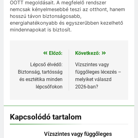
OOTT megoldásait. A megfelelő rendszer
nemcsak kényelmesebbé teszi az otthont, hanem
hosszú távon biztonságosabb,
energiahatékonyabb és egyszerűbben kezelhető
mindennapokat is biztosít.
Előző:
Következő:
Bejegyzés
navigáció
Lépcső élvédő:
Vízszintes vagy
Biztonság, tartósság
függőleges lécezés –
és esztétika minden
melyiket válaszd
lépcsőfokon
2026-ban?
Kapcsolódó tartalom
Vízszintes vagy függőleges