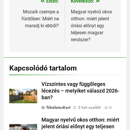
Előző:
Következő:
Bejegyzés
navigáció
Mozaik csempe a
Magyar nyelvű okos
fürdőben: Miért ne
otthon: miért jelent
maradj ki ebből?
óriási előnyt egy
teljesen magyar
rendszer?
Kapcsolódó tartalom
Vízszintes vagy függőleges
lécezés – melyiket válaszd 2026-
ban?
TökéletesKert
2 hét ezelőtt
0
Magyar nyelvű okos otthon: miért
jelent óriási előnyt egy teljesen