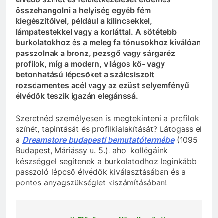
összehangolni a helyiség egyéb fém
kiegészítőivel, például a kilincsekkel,
lámpatestekkel vagy a korláttal. A sötétebb
burkolatokhoz és a meleg fa tónusokhoz kiválóan
passzolnak a bronz, pezsgő vagy sárgaréz
profilok, míg a modern, világos kő- vagy
betonhatású lépcsőket a szálcsiszolt
rozsdamentes acél vagy az ezüst selyemfényű
élvédők teszik igazán elegánssá.
Szeretnéd személyesen is megtekinteni a profilok
színét, tapintását és profilkialakítását? Látogass el
a
Dreamstore budapesti bemutatótermébe
(1095
Budapest, Máriássy u. 5.), ahol kollégáink
készséggel segítenek a burkolatodhoz leginkább
passzoló lépcső élvédők kiválasztásában és a
pontos anyagszükséglet kiszámításában!