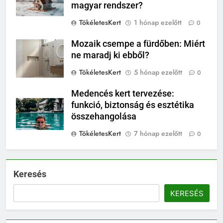
magyar rendszer?
TökéletesKert
1 hónap ezelőtt
0
Mozaik csempe a fürdőben: Miért
ne maradj ki ebből?
TökéletesKert
5 hónap ezelőtt
0
Medencés kert tervezése:
funkció, biztonság és esztétika
összehangolása
TökéletesKert
7 hónap ezelőtt
0
Keresés
KERESÉS