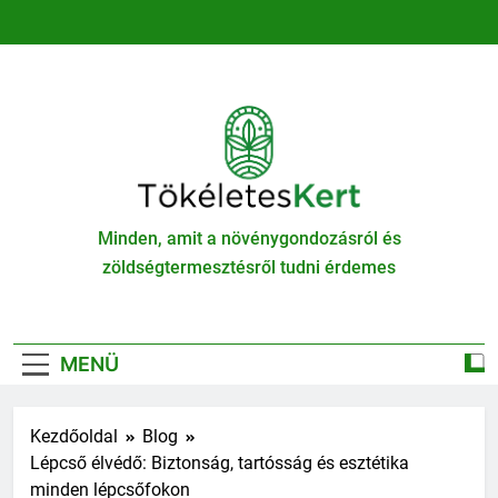
Ugrás
a
tartalomra
TökéletesKert
Minden, amit a növénygondozásról és
zöldségtermesztésről tudni érdemes
MENÜ
Kezdőoldal
Blog
Lépcső élvédő: Biztonság, tartósság és esztétika
minden lépcsőfokon