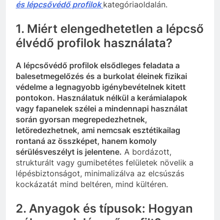
és lépcsővédő profilok
kategóriaoldalán.
1. Miért elengedhetetlen a lépcső
élvédő profilok használata?
A lépcsővédő profilok elsődleges feladata a
balesetmegelőzés és a burkolat éleinek fizikai
védelme a legnagyobb igénybevételnek kitett
pontokon. Használatuk nélkül a kerámialapok
vagy fapanelek szélei a mindennapi használat
során gyorsan megrepedezhetnek,
letöredezhetnek, ami nemcsak esztétikailag
rontaná az összképet, hanem komoly
sérülésveszélyt is jelentene.
A bordázott,
strukturált vagy gumibetétes felületek növelik a
lépésbiztonságot, minimalizálva az elcsúszás
kockázatát mind beltéren, mind kültéren.
2. Anyagok és típusok: Hogyan