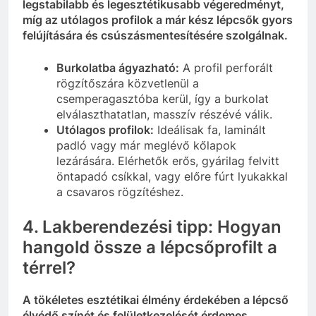
legstabilabb és legesztétikusabb végeredményt,
míg az utólagos profilok a már kész lépcsők gyors
felújítására és csúszásmentesítésére szolgálnak.
Burkolatba ágyazható:
A profil perforált
rögzítőszára közvetlenül a
csemperagasztóba kerül, így a burkolat
elválaszthatatlan, masszív részévé válik.
Utólagos profilok:
Ideálisak fa, laminált
padló vagy már meglévő kőlapok
lezárására. Elérhetők erős, gyárilag felvitt
öntapadó csíkkal, vagy előre fúrt lyukakkal
a csavaros rögzítéshez.
4. Lakberendezési tipp: Hogyan
hangold össze a lépcsőprofilt a
térrel?
A tökéletes esztétikai élmény érdekében a lépcső
élvédő színét és felületkezelését érdemes