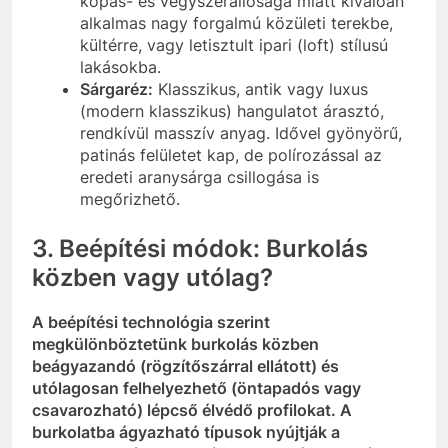
kopás- és vegyszerállósága miatt kiválóan
alkalmas nagy forgalmú közületi terekbe,
kültérre, vagy letisztult ipari (loft) stílusú
lakásokba.
Sárgaréz:
Klasszikus, antik vagy luxus
(modern klasszikus) hangulatot árasztó,
rendkívül masszív anyag. Idővel gyönyörű,
patinás felületet kap, de polírozással az
eredeti aranysárga csillogása is
megőrizhető.
3. Beépítési módok: Burkolás
közben vagy utólag?
A beépítési technológia szerint
megkülönböztetünk burkolás közben
beágyazandó (rögzítőszárral ellátott) és
utólagosan felhelyezhető (öntapadós vagy
csavarozható) lépcső élvédő profilokat. A
burkolatba ágyazható típusok nyújtják a