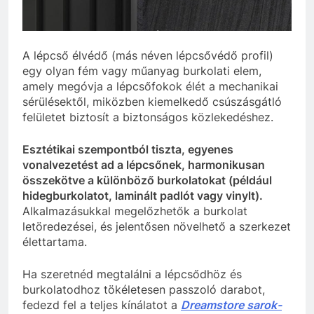
A lépcső élvédő (más néven lépcsővédő profil)
egy olyan fém vagy műanyag burkolati elem,
amely megóvja a lépcsőfokok élét a mechanikai
sérülésektől, miközben kiemelkedő csúszásgátló
felületet biztosít a biztonságos közlekedéshez.
Esztétikai szempontból tiszta, egyenes
vonalvezetést ad a lépcsőnek, harmonikusan
összekötve a különböző burkolatokat (például
hidegburkolatot, laminált padlót vagy vinylt).
Alkalmazásukkal megelőzhetők a burkolat
letöredezései, és jelentősen növelhető a szerkezet
élettartama.
Ha szeretnéd megtalálni a lépcsődhöz és
burkolatodhoz tökéletesen passzoló darabot,
fedezd fel a teljes kínálatot a
Dreamstore sarok-