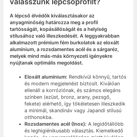
válasszunk lépcsőprofilt?
A lépcső élvédők kiválasztásakor az
anyagminőség határozza meg a profil
tartósságát, kopásállóságát és a helyiség
stílusához való illeszkedését. A leggyakrabban
alkalmazott prémium fém burkolatok az eloxált
alumínium, a rozsdamentes acél és a sárgaréz,
melyek mind más-más környezeti igényekre
nyújtanak optimális megoldást.
Eloxált alumínium:
Rendkívül könnyű, tartós
és modern megjelenést biztosít. Kiválóan
ellenáll a korróziónak, és számos elegáns
színben (ezüst, bronz, arany, pezsgő,
fekete) elérhető, így tökéletesen illeszkedik
a minimál, skandináv vagy Japandi stílusú
otthonokba.
Rozsdamentes acél (Inox):
A legidőtállóbb
és leghigiénikusabb választás. Kiemelkedő