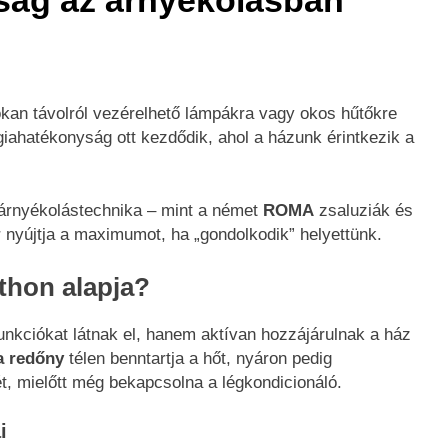
yság az árnyékolásban
 sokan távolról vezérelhető lámpákra vagy okos hűtőkre
iahatékonyság ott kezdődik, ahol a házunk érintkezik a
árnyékolástechnika – mint a német
ROMA
zsaluziák és
 nyújtja a maximumot, ha „gondolkodik” helyettünk.
thon alapja?
nkciókat látnak el, hanem aktívan hozzájárulnak a ház
a redőny
télen benntartja a hőt, nyáron pedig
, mielőtt még bekapcsolna a légkondicionáló.
i