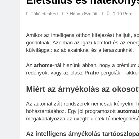
Életstílus és hatékon
0
TökéletesKert
7 Hónap Ezelőtt
10 Perc
Amikor az intelligens otthon kifejezést halljuk,
gondolnak. Azonban az igazi komfort és az energ
külvilággal: az ablakainknál és a teraszunknál.
Az
arhome
-nál hiszünk abban, hogy a prémium 
redőnyök, vagy az olasz
Pratic
pergolák – akkor
Miért az árnyékolás az okosot
Az automatizált rendszerek nemcsak kényelmi fu
hőháztartásához. Egy jól programozott
automat
megakadályozza az üvegfelületek túlmelegedését
Az intelligens árnyékolás tartóoszlopa