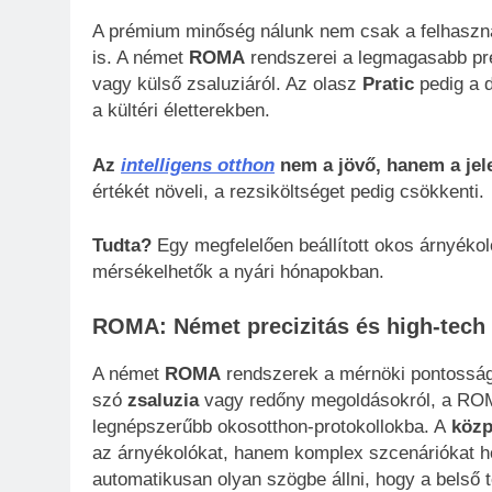
A prémium minőség nálunk nem csak a felhasznált
is. A német
ROMA
rendszerei a legmagasabb pre
vagy külső zsaluziáról. Az olasz
Pratic
pedig a d
a kültéri életterekben.
Az
intelligens otthon
nem a jövő, hanem a jel
értékét növeli, a rezsiköltséget pedig csökkenti.
Tudta?
Egy megfelelően beállított okos árnyékol
mérsékelhetők a nyári hónapokban.
ROMA: Német precizitás és high-tech 
A német
ROMA
rendszerek a mérnöki pontosság 
szó
zsaluzia
vagy redőny megoldásokról, a ROM
legnépszerűbb okosotthon-protokollokba. A
közp
az árnyékolókat, hanem komplex szcenáriókat ho
automatikusan olyan szögbe állni, hogy a belső 