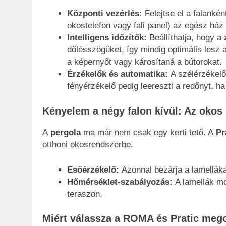
Központi vezérlés:
Felejtse el a falankén
okostelefon vagy fali panel) az egész ház 
Intelligens időzítők:
Beállíthatja, hogy a
dőlésszögüket, így mindig optimális lesz 
a képernyőt vagy károsítaná a bútorokat.
Érzékelők és automatika:
A szélérzékelő 
fényérzékelő pedig leereszti a redőnyt, ha
Kényelem a négy falon kívül: Az okos
A
pergola
ma már nem csak egy kerti tető. A
Pr
otthoni okosrendszerbe.
Esőérzékelő:
Azonnal bezárja a lamellákat
Hőmérséklet-szabályozás:
A lamellák mo
teraszon.
Miért válassza a ROMA és Pratic mego