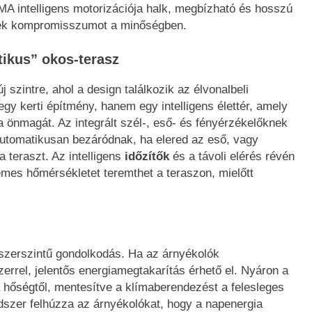
A intelligens motorizációja halk, megbízható és hosszú
nek kompromisszumot a minőségben.
tikus” okos-terasz
j szintre, ahol a design találkozik az élvonalbeli
y kerti építmény, hanem egy intelligens élettér, amely
a önmagát. Az integrált szél-, eső- és fényérzékelőknek
automatikusan bezáródnak, ha elered az eső, vagy
 teraszt. Az intelligens
időzítők
és a távoli elérés révén
emes hőmérsékletet teremthet a teraszon, mielőtt
szerszintű gondolkodás. Ha az árnyékolók
zerrel, jelentős energiamegtakarítás érhető el. Nyáron a
 hőségtől, mentesítve a klímaberendezést a felesleges
dszer felhúzza az árnyékolókat, hogy a napenergia