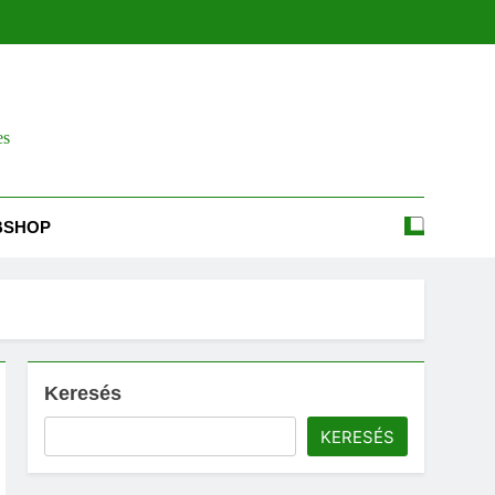
es
BSHOP
Keresés
KERESÉS