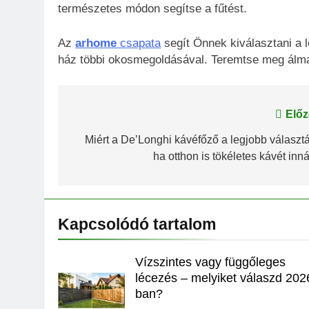
természetes módon segítse a fűtést.
Az
arhome
csapata
segít Önnek kiválasztani a 
ház többi okosmegoldásával. Teremtse meg álmai
Bejegyzés
Előz
navigáció
Miért a De’Longhi kávéfőző a legjobb választá
ha otthon is tökéletes kávét inná
Kapcsolódó tartalom
Vízszintes vagy függőleges
lécezés – melyiket válaszd 202
ban?