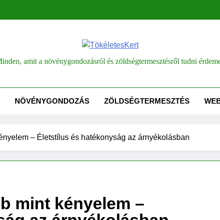
életesKert
inden, amit a növénygondozásról és zöldségtermesztésről tudni érdem
NÖVÉNYGONDOZÁS
ZÖLDSÉGTERMESZTÉS
WE
 kényelem – Életstílus és hatékonyság az árnyékolásban
bb mint kényelem –