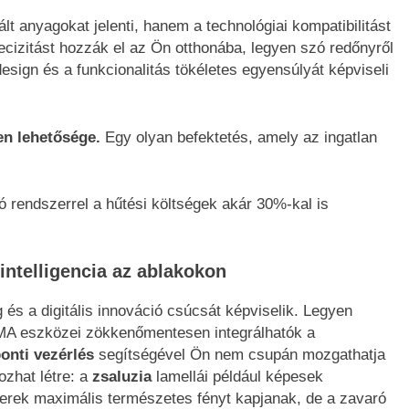
 anyagokat jelenti, hanem a technológiai kompatibilitást
cizitást hozzák el az Ön otthonába, legyen szó redőnyről
esign és a funkcionalitás tökéletes egyensúlyát képviseli
en lehetősége.
Egy olyan befektetés, amely az ingatlan
ó rendszerrel a hűtési költségek akár 30%-kal is
intelligencia az ablakokon
és a digitális innováció csúcsát képviselik. Legyen
A eszközei zökkenőmentesen integrálhatók a
onti vezérlés
segítségével Ön nem csupán mozgathatja
zhat létre: a
zsaluzia
lamellái például képesek
terek maximális természetes fényt kapjanak, de a zavaró