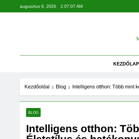
Ugrás
augusztus 6, 2026
2:07:07 AM
a
tartalomra
Tök
M
KEZDŐLAP
Kezdőoldal
Blog
Intelligens otthon: Több mint
BLOG
Intelligens otthon: Tö