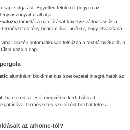
ti kapcsolgatást. Egyetlen felületről (legyen az
fényviszonyait uralhatja.
zsaluzia
lamellái a nap járását követve változtassák a
a természetes fény beáramlása, anélkül, hogy elvakítaná
vihar esetén automatikusan felhúzza a textilárnyékolót, a
 tűzni kezd a nap.
 pergola
atic
alumínium bioklimatikus szerkezetei integrálhatók az
, ha elered az eső, megvédve kerti bútorait.
zgatásával természetes szellőzést hozhat létre a
ldásait az arhome-tól?