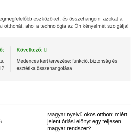
legmegfelelőbb eszközöket, és összehangolni azokat a
 otthonát, ahol a technológia az Ön kényelmét szolgálja!
ő:
Következő:
s,
Medencés kert tervezése: funkció, biztonság és
l?
esztétika összehangolása
Magyar nyelvű okos otthon: miért
6-
jelent óriási előnyt egy teljesen
magyar rendszer?