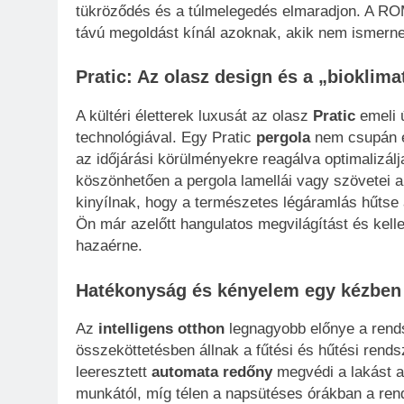
tükröződés és a túlmelegedés elmaradjon. A ROM
távú megoldást kínál azoknak, akik nem ismer
Pratic: Az olasz design és a „bioklima
A kültéri életterek luxusát az olasz
Pratic
emeli ú
technológiával. Egy Pratic
pergola
nem csupán eg
az időjárási körülményekre reagálva optimalizálj
köszönhetően a pergola lamellái vagy szövetei 
kinyílnak, hogy a természetes légáramlás hűtse a
Ön már azelőtt hangulatos megvilágítást és kell
hazaérne.
Hatékonyság és kényelem egy kézben
Az
intelligens otthon
legnagyobb előnye a rend
összeköttetésben állnak a fűtési és hűtési rends
leeresztett
automata redőny
megvédi a lakást a
munkától, míg télen a napsütéses órákban a ren