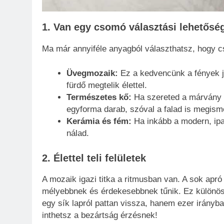
1. Van egy csomó választási lehetősé
Ma már annyiféle anyagból választhatsz, hogy c
Üvegmozaik:
Ez a kedvencünk a fények já
fürdő megtelik élettel.
Természetes kő:
Ha szereted a márvány v
egyforma darab, szóval a falad is megismé
Kerámia és fém:
Ha inkább a modern, ipar
nálad.
2. Élettel teli felületek
A mozaik igazi titka a ritmusban van. A sok apró 
mélyebbnek és érdekesebbnek tűnik. Ez különös
egy sík lapról pattan vissza, hanem ezer irányba 
inthetsz a bezártság érzésnek!