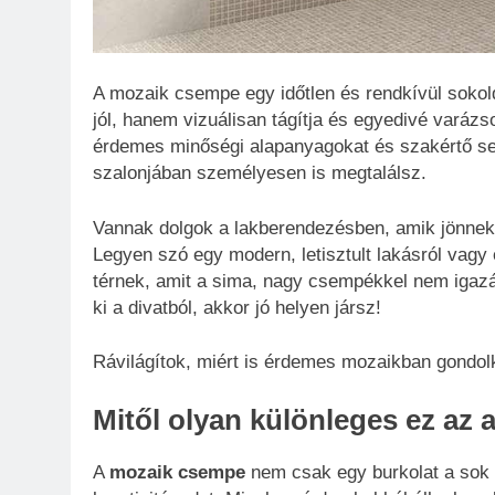
A mozaik csempe egy időtlen és rendkívül sokol
jól, hanem vizuálisan tágítja és egyedivé varáz
érdemes minőségi alapanyagokat és szakértő seg
szalonjában személyesen is megtalálsz.
Vannak dolgok a lakberendezésben, amik jönne
Legyen szó egy modern, letisztult lakásról vagy 
térnek, amit a sima, nagy csempékkel nem igazá
ki a divatból, akkor jó helyen jársz!
Rávilágítok, miért is érdemes mozaikban gondolk
Mitől olyan különleges ez az
A
mozaik csempe
nem csak egy burkolat a sok k