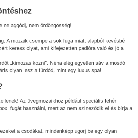
öntéshez
 de ne aggódj, nem ördöngösség!
ság. A mozaik csempe a sok fuga miatt alapból kevésbé
ért keress olyat, ami kifejezetten padlóra való és jó a
rdőt „kimozasikozni”. Néha elég egyetlen sáv a mosdó
máris olyan lesz a fürdőd, mint egy luxus spa!
?
llenek! Az üvegmozaikhoz például speciális fehér
poxi fugát használni, mert az nem színeződik el és bírja a
ezeket a csodákat, mindenképp ugorj be egy olyan