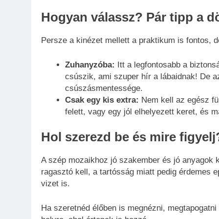
Hogyan válassz? Pár tipp a d
Persze a kinézet mellett a praktikum is fontos,
Zuhanyzóba:
Itt a legfontosabb a bizton
csúszik, ami szuper hír a lábaidnak! De az
csúszásmentessége.
Csak egy kis extra:
Nem kell az egész fü
felett, vagy egy jól elhelyezett keret, és 
Hol szerezd be és mire figyelj
A szép mozaikhoz jó szakember és jó anyagok ke
ragasztó kell, a tartósság miatt pedig érdemes e
vizet is.
Ha szeretnéd élőben is megnézni, megtapogatni 