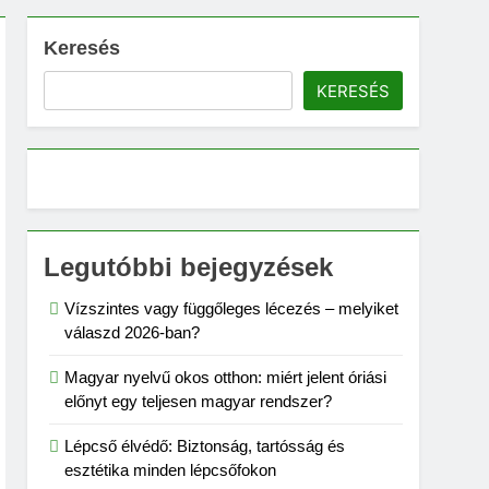
Keresés
KERESÉS
Legutóbbi bejegyzések
Vízszintes vagy függőleges lécezés – melyiket
válaszd 2026-ban?
Magyar nyelvű okos otthon: miért jelent óriási
előnyt egy teljesen magyar rendszer?
Lépcső élvédő: Biztonság, tartósság és
esztétika minden lépcsőfokon