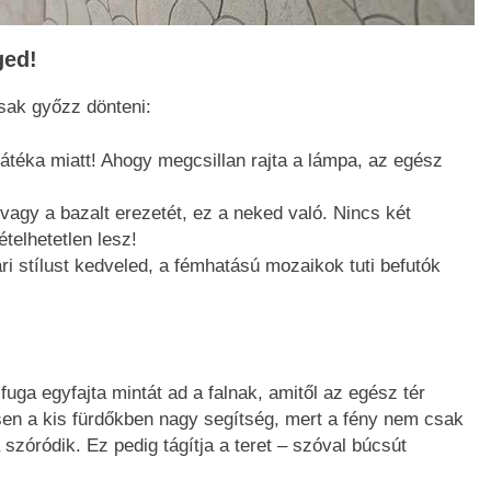
ged!
sak győzz dönteni:
téka miatt! Ahogy megcsillan rajta a lámpa, az egész
agy a bazalt erezetét, ez a neked való. Nincs két
telhetetlen lesz!
i stílust kedveled, a fémhatású mozaikok tuti befutók
fuga egyfajta mintát ad a falnak, amitől az egész tér
en a kis fürdőkben nagy segítség, mert a fény nem csak
szóródik. Ez pedig tágítja a teret – szóval búcsút