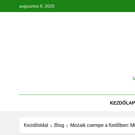
Ugrás
augusztus 8, 2026
a
tartalomra
Tök
M
KEZDŐLAP
Kezdőoldal
Blog
Mozaik csempe a fürdőben: Mié