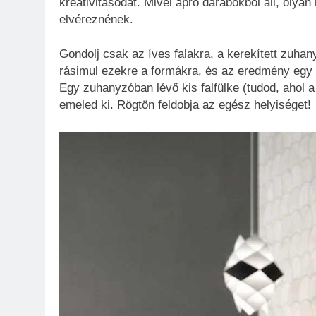
kreativitásodat. Mivel apró darabokból áll, olya
elvéreznének.
Gondolj csak az íves falakra, a kerekített zuha
rásimul ezekre a formákra, és az eredmény egy s
Egy zuhanyzóban lévő kis falfülke (tudod, ahol 
emeled ki. Rögtön feldobja az egész helyiséget!