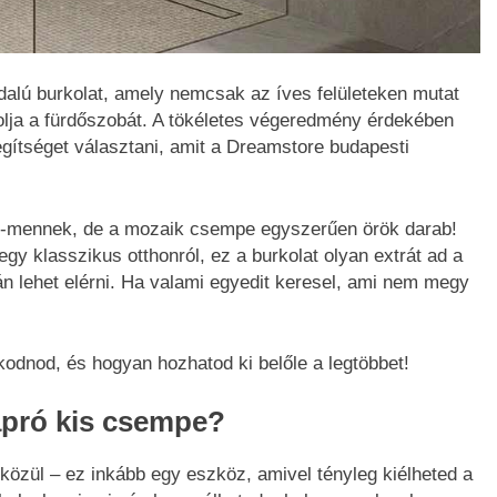
dalú burkolat, amely nemcsak az íves felületeken mutat
solja a fürdőszobát. A tökéletes végeredmény érdekében
ítséget választani, amit a Dreamstore budapesti
k-mennek, de a mozaik csempe egyszerűen örök darab!
egy klasszikus otthonról, ez a burkolat olyan extrát ad a
n lehet elérni. Ha valami egyedit keresel, ami nem megy
odnod, és hogyan hozhatod ki belőle a legtöbbet!
 apró kis csempe?
özül – ez inkább egy eszköz, amivel tényleg kiélheted a