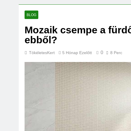
BLOG
Mozaik csempe a fürdő
ebből?
0
TökéletesKert
5 Hónap Ezelőtt
8 Perc