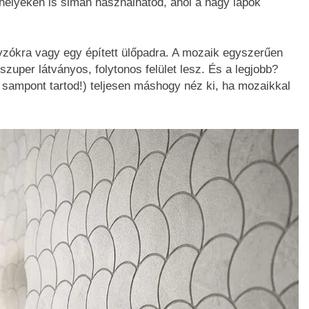
n helyeken is simán használhatod, ahol a nagy lapok
nyzókra vagy egy épített ülőpadra. A mozaik egyszerűen
zuper látványos, folytonos felület lesz. És a legjobb?
a sampont tartod!) teljesen máshogy néz ki, ha mozaikkal