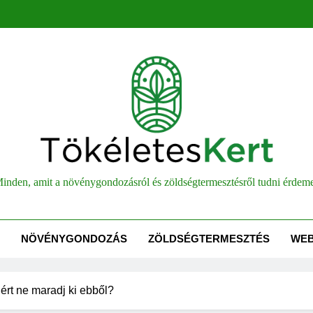
életesKert
inden, amit a növénygondozásról és zöldségtermesztésről tudni érdem
NÖVÉNYGONDOZÁS
ZÖLDSÉGTERMESZTÉS
WE
rt ne maradj ki ebből?