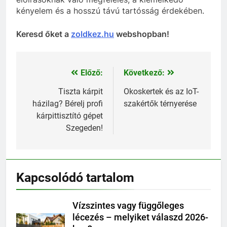
kényelem és a hosszú távú tartósság érdekében.
Keresd őket a
zoldkez.hu
webshopban!
Előző:
Következő:
Bejegyzés
navigáció
Tiszta kárpit
Okoskertek és az IoT-
házilag? Bérelj profi
szakértők térnyerése
kárpittisztító gépet
Szegeden!
Kapcsolódó tartalom
Vízszintes vagy függőleges
lécezés – melyiket válaszd 2026-