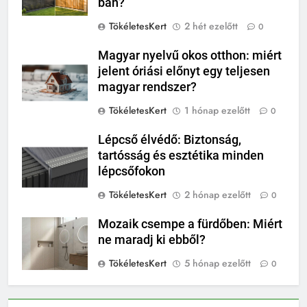
ban?
TökéletesKert
2 hét ezelőtt
0
Magyar nyelvű okos otthon: miért
jelent óriási előnyt egy teljesen
magyar rendszer?
TökéletesKert
1 hónap ezelőtt
0
Lépcső élvédő: Biztonság,
tartósság és esztétika minden
lépcsőfokon
TökéletesKert
2 hónap ezelőtt
0
Mozaik csempe a fürdőben: Miért
ne maradj ki ebből?
TökéletesKert
5 hónap ezelőtt
0