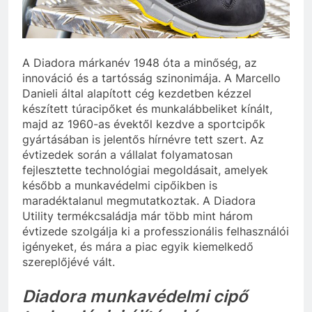
A Diadora márkanév 1948 óta a minőség, az
innováció és a tartósság szinonimája. A Marcello
Danieli által alapított cég kezdetben kézzel
készített túracipőket és munkalábbeliket kínált,
majd az 1960-as évektől kezdve a sportcipők
gyártásában is jelentős hírnévre tett szert. Az
évtizedek során a vállalat folyamatosan
fejlesztette technológiai megoldásait, amelyek
később a munkavédelmi cipőikben is
maradéktalanul megmutatkoztak. A Diadora
Utility termékcsaládja már több mint három
évtizede szolgálja ki a professzionális felhasználói
igényeket, és mára a piac egyik kiemelkedő
szereplőjévé vált.
Diadora munkavédelmi cipő