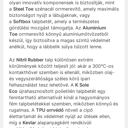
olyan innovatív komponensek is biztosítják, mint
a
Steel Toe
szénacél orrmerevítő, amely maximális
biztonságot nyújt a lábujjaknak, vagy
a
Softbox
talpbetét, amely a természetes
gördülési mozgást támogatja. Az
Aluminium
Toe
orrmerevítő könnyű alumíniumötvözetből
készül, így biztosítva a magas szintű védelmet
anélkül, hogy a lábbelik súlya túlzott lenne.
Az
Nitril Rubber
talp különösen extrém
körülmények között teljesít jól: akár a 300°C-os
kontakthővel szemben is ellenáll, miközben olaj-
és vegyszerállósága széles körű ipari
felhasználást tesz lehetővé. A
K Sole
Eco
újrahasznosított polietilén talpbetét egy
fenntartható alternatívát kínál a hagyományos
fém talpbetétekkel szemben, miközben könnyű és
rugalmas. A
TPU orrvédő
növeli a cipő
élettartamát és védelmet nyújt az ütések ellen,
míg a
Kevlar
alapanyagként rendkívüli