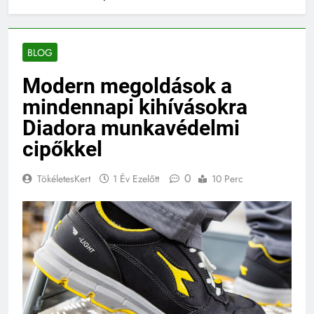
BLOG
Modern megoldások a
mindennapi kihívásokra
Diadora munkavédelmi
cipőkkel
0
TökéletesKert
1 Év Ezelőtt
10 Perc