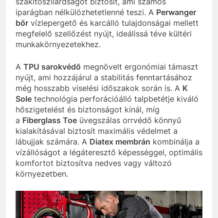
szakítószilárdságot biztosít, ami számos
iparágban nélkülözhetetlenné teszi. A
Perwanger
bőr
vízlepergető és karcálló tulajdonságai mellett
megfelelő szellőzést nyújt, ideálissá téve kültéri
munkakörnyezetekhez.
A
TPU sarokvédő
megnövelt ergonómiai támaszt
nyújt, ami hozzájárul a stabilitás fenntartásához
még hosszabb viselési időszakok során is. A
K
Sole
technológia perforációálló talpbetétje kiváló
hőszigetelést és biztonságot kínál, míg
a
Fiberglass Toe
üvegszálas orrvédő könnyű
kialakításával biztosít maximális védelmet a
lábujjak számára. A
Diatex membrán
kombinálja a
vízállóságot a légáteresztő képességgel, optimális
komfortot biztosítva nedves vagy változó
környezetben.