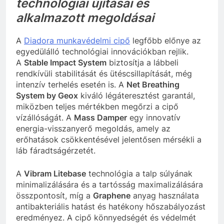
technológiai újításai és
alkalmazott megoldásai
A
Diadora munkavédelmi cipő
legfőbb előnye az
egyedülálló technológiai innovációkban rejlik.
A
Stable Impact System
biztosítja a lábbeli
rendkívüli stabilitását és ütéscsillapítását, még
intenzív terhelés esetén is. A
Net Breathing
System by Geox
kiváló légáteresztést garantál,
miközben teljes mértékben megőrzi a cipő
vízállóságát. A
Mass Damper
egy innovatív
energia-visszanyerő megoldás, amely az
erőhatások csökkentésével jelentősen mérsékli a
láb fáradtságérzetét.
A
Vibram Litebase
technológia a talp súlyának
minimalizálására és a tartósság maximalizálására
összpontosít, míg a
Graphene
anyag használata
antibakteriális hatást és hatékony hőszabályozást
eredményez. A cipő könnyedségét és védelmét