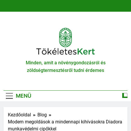
Ugrás
a
tartalomra
TökéletesKert
Minden, amit a növénygondozásról és
zöldségtermesztésről tudni érdemes
MENÜ
Kezdőoldal
Blog
Modern megoldások a mindennapi kihívásokra Diadora
munkavédelmi cipőkkel