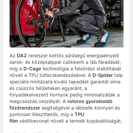
Az
DA2
rendszer kettős sűrűségű energiaelnyelő
sarok- és középtalppal csökkenti a láb fáradását,
míg a
D-Cage
technológia a felsőrész stabilitását
növeli a TPU túlfecskendezésével. A
D-Spider
talp
speciális mintázata kiváló tapadást garantál sima
és csúszós felületeken egyaránt, a
folyadékelvezető hornyok pedig minimalizálják a
megcsúszás veszélyét. A
rotoros gyorskioldó
fűzőrendszer
segítségével a lábbelik könnyen és
pontosan illeszthetők, míg a
TPU
film
védőbevonat növeli a termék kopásállóságát.