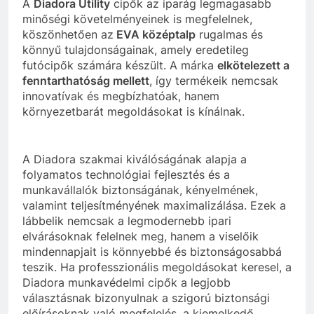
A
Diadora Utility
cipők az iparág legmagasabb
minőségi követelményeinek is megfelelnek,
köszönhetően az
EVA középtalp
rugalmas és
könnyű tulajdonságainak, amely eredetileg
futócipők számára készült. A márka
elkötelezett a
fenntarthatóság mellett
, így termékeik nemcsak
innovatívak és megbízhatóak, hanem
környezetbarát megoldásokat is kínálnak.
A Diadora szakmai kiválóságának alapja a
folyamatos technológiai fejlesztés és a
munkavállalók biztonságának, kényelmének,
valamint teljesítményének maximalizálása. Ezek a
lábbelik nemcsak a legmodernebb ipari
elvárásoknak felelnek meg, hanem a viselőik
mindennapjait is könnyebbé és biztonságosabbá
teszik. Ha professzionális megoldásokat keresel, a
Diadora munkavédelmi cipők a legjobb
választásnak bizonyulnak a szigorú biztonsági
előírásoknak való megfelelés, a kiemelkedő