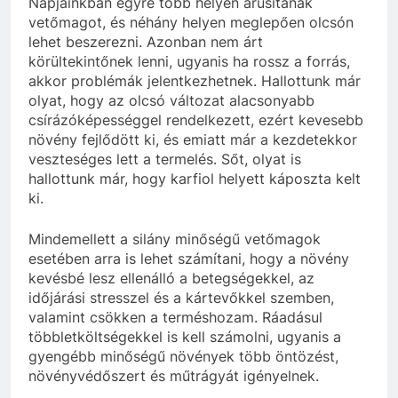
Napjainkban egyre több helyen árusítanak
vetőmagot, és néhány helyen meglepően olcsón
lehet beszerezni. Azonban nem árt
körültekintőnek lenni, ugyanis ha rossz a forrás,
akkor problémák jelentkezhetnek. Hallottunk már
olyat, hogy az olcsó változat alacsonyabb
csírázóképességgel rendelkezett, ezért kevesebb
növény fejlődött ki, és emiatt már a kezdetekkor
veszteséges lett a termelés. Sőt, olyat is
hallottunk már, hogy karfiol helyett káposzta kelt
ki.
Mindemellett a silány minőségű vetőmagok
esetében arra is lehet számítani, hogy a növény
kevésbé lesz ellenálló a betegségekkel, az
időjárási stresszel és a kártevőkkel szemben,
valamint csökken a terméshozam. Ráadásul
többletköltségekkel is kell számolni, ugyanis a
gyengébb minőségű növények több öntözést,
növényvédőszert és műtrágyát igényelnek.