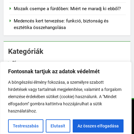
Mozaik csempe a fürdőben: Miért ne maradj ki ebből?
Medencés kert tervezése: funkció, biztonság és
esztétika összehangolása
Kategóriák
Blog
Fontosnak tartjuk az adatok védelmét
Növénygondozás
A böngészési élmény fokozása, a személyre szabott
Zöldségtermesztés
hirdetések vagy tartalmak megjelenítése, valamint a forgalom
elemzése érdekében sütiket (cookie) használunk. A "Mindet
elfogadom" gombra kattintva hozzájárulhat a sütik
TökéletesKert © Minden jog fenntartva! | 2026. Powered By
használatához.
.
BlazeThemes
Testreszabás
Elutasít
Az összes elfogadása
Impresszum
Üzenetküldés