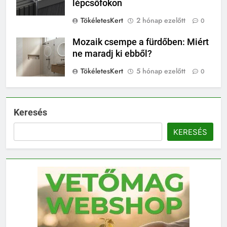
lépcsőfokon
TökéletesKert
2 hónap ezelőtt
0
Mozaik csempe a fürdőben: Miért
ne maradj ki ebből?
TökéletesKert
5 hónap ezelőtt
0
Keresés
KERESÉS