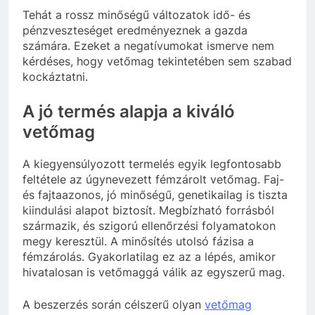
Tehát a rossz minőségű változatok idő- és
pénzveszteséget eredményeznek a gazda
számára. Ezeket a negatívumokat ismerve nem
kérdéses, hogy vetőmag tekintetében sem szabad
kockáztatni.
A jó termés alapja a kiváló
vetőmag
A kiegyensúlyozott termelés egyik legfontosabb
feltétele az úgynevezett fémzárolt vetőmag. Faj-
és fajtaazonos, jó minőségű, genetikailag is tiszta
kiindulási alapot biztosít. Megbízható forrásból
származik, és szigorú ellenőrzési folyamatokon
megy keresztül. A minősítés utolsó fázisa a
fémzárolás. Gyakorlatilag ez az a lépés, amikor
hivatalosan is vetőmaggá válik az egyszerű mag.
A beszerzés során célszerű olyan
vetőmag