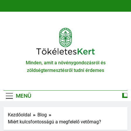
Ugrás
a
tartalomra
TökéletesKert
Minden, amit a növénygondozásról és
zöldségtermesztésről tudni érdemes
MENÜ
Kezdőoldal
Blog
Miért kulcsfontosságú a megfelelő vetőmag?