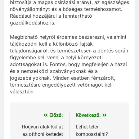
biztosítja a magas csírázási arányt, az egészséges
növényállományt és a bőséges terméshozamot.
Ráadásul hozzájárul a fenntartható
gazdálkodáshoz is.
Megbízható helyről érdemes beszerezni, valamint
tájékozódni kell a különböző fajták
tulajdonságairól, és természetesen a döntés során
figyelembe kell venni a helyi környezeti
adottságokat is. Fontos, hogy megfeleljen a hazai
és a nemzetközi szabványoknak és a
jogszabályoknak. Minden esetben fémzárolt,
termesztésre engedélyezett vetőmagot kell
választani.
Előző:
Következő:
Bejegyzés
navigáció
Hogyan alakítsd át
Lehet télen
az otthoni kertedet
komposztálni?