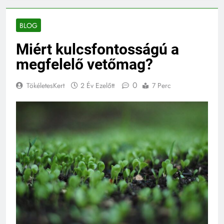
BLOG
Miért kulcsfontosságú a
megfelelő vetőmag?
0
TökéletesKert
2 Év Ezelőtt
7 Perc