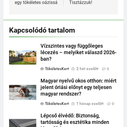
egy tökéletes oázissá
Tisztázzuk!
Kapcsolódó tartalom
Vízszintes vagy függőleges
lécezés – melyiket válaszd 2026-
ban?
TökéletesKert
2 hét ezelőtt
0
Magyar nyelvű okos otthon: miért
jelent óriási előnyt egy teljesen
magyar rendszer?
TökéletesKert
1 hónap ezelőtt
0
Lépcső élvédő: Biztonság,
tartósság és esztétika minden