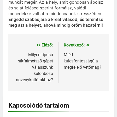
munkát megér. Az a hely, amit gondosan ápolsz
és saját ízlésed szerint formálsz, valódi
menedékké válhat a mindennapok stresszében.
Engedd szabadjára a kreativitásod, és teremtsd
meg azt a helyet, ahová mindig öröm hazatérni!
Előző:
Következő:
Bejegyzés
navigáció
Milyen típusú
Miért
síkfalmetsző gépet
kulcsfontosságú a
válasszunk
megfelelő vetőmag?
különböző
növénykultúrákhoz?
Kapcsolódó tartalom