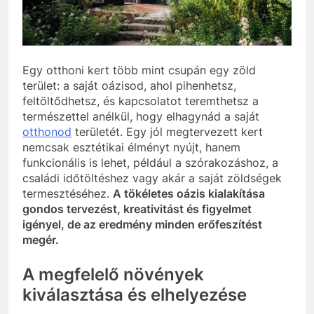
Egy otthoni kert több mint csupán egy zöld
terület: a saját oázisod, ahol pihenhetsz,
feltöltődhetsz, és kapcsolatot teremthetsz a
természettel anélkül, hogy elhagynád a saját
otthonod
területét. Egy jól megtervezett kert
nemcsak esztétikai élményt nyújt, hanem
funkcionális is lehet, például a szórakozáshoz, a
családi időtöltéshez vagy akár a saját zöldségek
termesztéséhez.
A tökéletes oázis kialakítása
gondos tervezést, kreativitást és figyelmet
igényel, de az eredmény minden erőfeszítést
megér.
A megfelelő növények
kiválasztása és elhelyezése