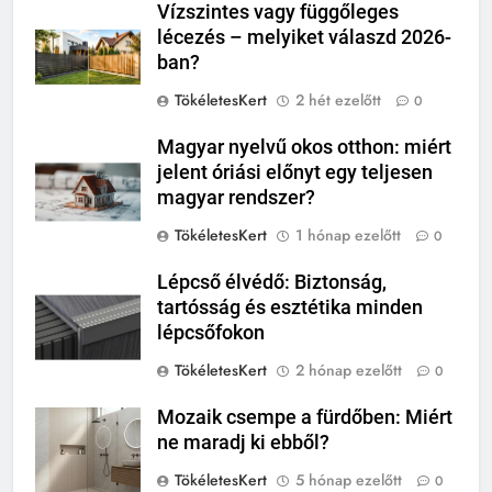
Vízszintes vagy függőleges
lécezés – melyiket válaszd 2026-
ban?
TökéletesKert
2 hét ezelőtt
0
Magyar nyelvű okos otthon: miért
jelent óriási előnyt egy teljesen
magyar rendszer?
TökéletesKert
1 hónap ezelőtt
0
Lépcső élvédő: Biztonság,
tartósság és esztétika minden
lépcsőfokon
TökéletesKert
2 hónap ezelőtt
0
Mozaik csempe a fürdőben: Miért
ne maradj ki ebből?
TökéletesKert
5 hónap ezelőtt
0