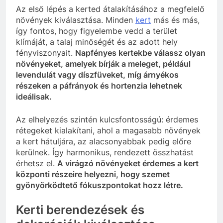
Az első lépés a kerted átalakításához a megfelelő
növények kiválasztása. Minden
kert
más és más,
így fontos, hogy figyelembe vedd a terület
klímáját, a talaj minőségét és az adott hely
fényviszonyait.
Napfényes kertekbe válassz olyan
növényeket, amelyek bírják a meleget, például
levendulát vagy díszfüveket, míg árnyékos
részeken a páfrányok és hortenzia lehetnek
ideálisak.
Az elhelyezés szintén kulcsfontosságú: érdemes
rétegeket kialakítani, ahol a magasabb növények
a kert hátuljára, az alacsonyabbak pedig előre
kerülnek. Így harmonikus, rendezett összhatást
érhetsz el.
A virágzó növényeket érdemes a kert
központi részeire helyezni, hogy szemet
gyönyörködtető fókuszpontokat hozz létre.
Kerti berendezések és