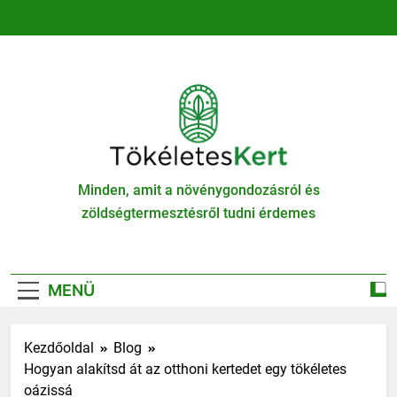
Ugrás
a
tartalomra
TökéletesKert
Minden, amit a növénygondozásról és
zöldségtermesztésről tudni érdemes
MENÜ
Kezdőoldal
Blog
Hogyan alakítsd át az otthoni kertedet egy tökéletes
oázissá