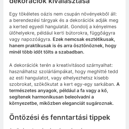
dekorációk kiválasztása
Egy tökéletes oázis nem csupán növényekből áll:
a berendezési tárgyak és a dekorációk adják meg
a kerted egyedi hangulatát. Gondolj a kényelmes
ülőhelyekre, például kerti bútorokra, függőágyra
vagy napozóágyra.
Ezek nemcsak esztétikusak,
hanem praktikusak is és arra ösztönöznek, hogy
minél több időt tölts a szabadban.
A dekorációk terén a kreativitásod szárnyalhat:
használhatsz szolárlámpákat, hogy meghitté tedd
az esti hangulatot, vagy elhelyezhetsz kisebb
szobrokat, szökőkutat a kert egy-egy sarkában.
A
természetes anyagok, például a fa vagy a kő,
segítenek harmonikusan beleolvadni a
környezetbe, miközben eleganciát sugároznak.
Öntözési és fenntartási tippek