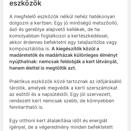
eszközök
A megfelelő eszközök nélkül nehéz hatékonyan
dolgozni a kertben. Egy jó minőségű metszőolló,
ásó és gereblye alapvető kellékek, de ha
komolyabban foglalkozol a kertészkedéssel,
akkor érdemes befektetni egy talajlazítóba vagy
komposztálóba is.
A kiegészítők közül a
madáretetők és madárházak különleges élményt
nyújthatnak: nemcsak feldobják a kert látványát,
hanem élettel is megtöltik azt.
Praktikus eszközök közé tartoznak az időjárásálló
tárolók, amelyek megvédik a kerti szerszámokat
az esőtől és a napsütéstől. Egy jól szervezett,
rendezett kert nemcsak szebb, de könnyebben
fenntartható is.
Egy otthoni kert átalakítása időt és energiát
igényel, de a végeredmény minden befektetett