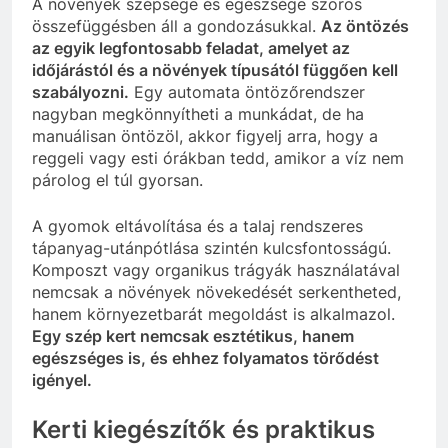
A növények szépsége és egészsége szoros
összefüggésben áll a gondozásukkal.
Az öntözés
az egyik legfontosabb feladat, amelyet az
időjárástól és a növények típusától függően kell
szabályozni.
Egy automata öntözőrendszer
nagyban megkönnyítheti a munkádat, de ha
manuálisan öntözöl, akkor figyelj arra, hogy a
reggeli vagy esti órákban tedd, amikor a víz nem
párolog el túl gyorsan.
A gyomok eltávolítása és a talaj rendszeres
tápanyag-utánpótlása szintén kulcsfontosságú.
Komposzt vagy organikus trágyák használatával
nemcsak a növények növekedését serkentheted,
hanem környezetbarát megoldást is alkalmazol.
Egy szép kert nemcsak esztétikus, hanem
egészséges is, és ehhez folyamatos törődést
igényel.
Kerti kiegészítők és praktikus