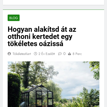
BLOG
Hogyan alakítsd át az
otthoni kertedet egy
tökéletes oázissá
0
TökéletesKert
2 Év Ezelőtt
8 Perc