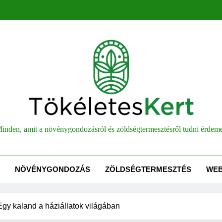
életesKert
inden, amit a növénygondozásról és zöldségtermesztésről tudni érdem
NÖVÉNYGONDOZÁS
ZÖLDSÉGTERMESZTÉS
WE
Egy kaland a háziállatok világában