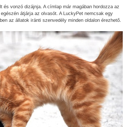
ult és vonzó dizájnja. A címlap már magában hordozza az
ap egészén átjárja az olvasót. A LuckyPet nemcsak egy
en az állatok iránti szenvedély minden oldalon érezhető.