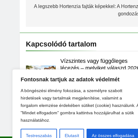
navigáció
A legszebb Hortenzia fajták képekkel: A Hortenz
gondozá
Kapcsolódó tartalom
Vízszintes vagy függőleges
lécezés – melyiket válaszd 202
ban?
Fontosnak tartjuk az adatok védelmét
TökéletesKert
1 Hét Ezelőtt
0
A böngészési élmény fokozása, a személyre szabott
hirdetések vagy tartalmak megjelenítése, valamint a
Lépcső élvédő: Biztonság,
tartósság és esztétika minden
forgalom elemzése érdekében sütiket (cookie) használunk. 
lépcsőfokon
"Mindet elfogadom" gombra kattintva hozzájárulhat a sütik
használatához.
TökéletesKert
2 Hónap Ezelőtt
0
Testreszabás
Elutasít
Az összes elfogadása