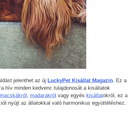
dást jelenthet az új
LuckyPet Kisállat Magazin
. Ez a
ra hív minden kedvenc tulajdonosát a kisállatok
macskákról
,
madarakról
vagy egyés
kisállat
okról, ez a
iót nyújt az állatokkal való harmonikus együttéléshez.