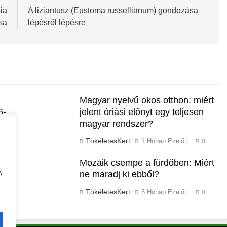
ia
A liziantusz (Eustoma russellianum) gondozása
sa
lépésről lépésre
Magyar nyelvű okos otthon: miért
6-
jelent óriási előnyt egy teljesen
magyar rendszer?
TökéletesKert
1 Hónap Ezelőtt
0
Mozaik csempe a fürdőben: Miért
ne maradj ki ebből?
A
TökéletesKert
5 Hónap Ezelőtt
0