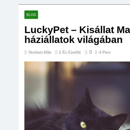
BLOG
LuckyPet – Kisállat M
háziállatok világában
0
Norbert.mile
2 Év Ezelőtt
4 Perc