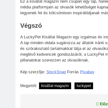
Ez a kisállat magazin nem csupán egy lap, han
média platformjain az olvasók lehetőséget kapna
tegyenek fel és kölcsönösen inspirálódjanak más 
Végszó
A LuckyPet Kisállat Magazin egy izgalmas és in
A lap minden oldala sugározza az állatok iránti 
és szórakoztató tartalmakkal látja el az olvasók
meglévő kedvencek gondozásáról, a LuckyPet min
pillanatokat szerezzen az olvasóknak.
Kép szerzője:
StockSnap
Forrás
Pixabay
Megjelölt:
kisállat magazin
luckypet
Bejegyzés
Előz