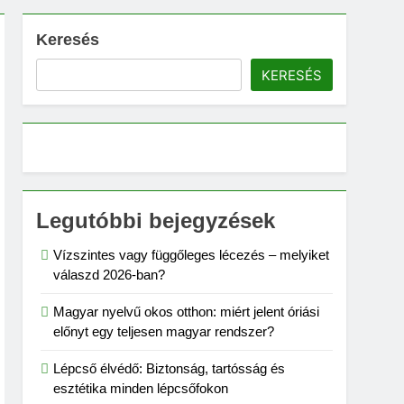
Keresés
KERESÉS
Legutóbbi bejegyzések
Vízszintes vagy függőleges lécezés – melyiket
válaszd 2026-ban?
Magyar nyelvű okos otthon: miért jelent óriási
előnyt egy teljesen magyar rendszer?
Lépcső élvédő: Biztonság, tartósság és
esztétika minden lépcsőfokon