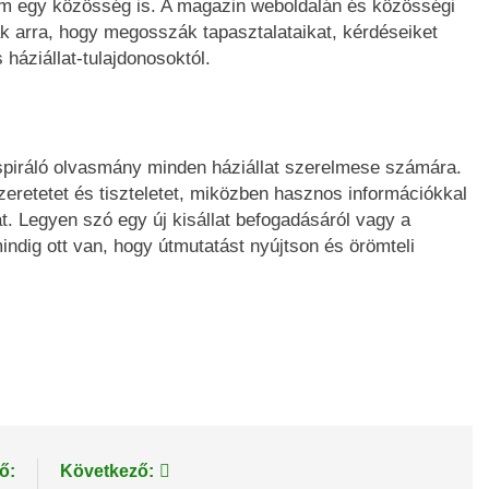
em egy közösség is. A magazin weboldalán és közösségi
k arra, hogy megosszák tapasztalataikat, kérdéseiket
háziállat-tulajdonosoktól.
spiráló olvasmány minden háziállat szerelmese számára.
szeretetet és tiszteletet, miközben hasznos információkkal
at. Legyen szó egy új kisállat befogadásáról vagy a
dig ott van, hogy útmutatást nyújtson és örömteli
ő:
Következő: