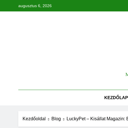
Ugrás
augusztus 6, 2026
a
tartalomra
Tök
M
KEZDŐLAP
Kezdőoldal
Blog
LuckyPet – Kisállat Magazin: 