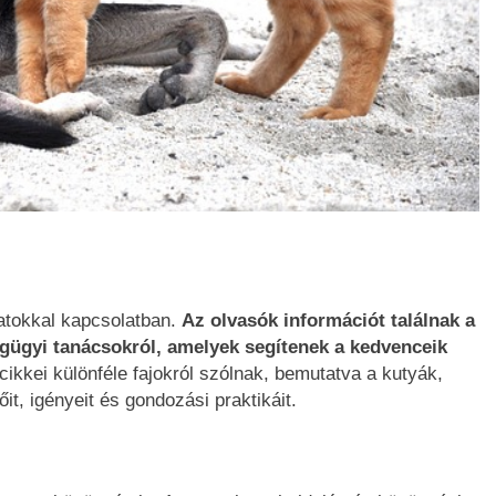
atokkal kapcsolatban.
Az olvasók információt találnak a
gügyi tanácsokról, amelyek segítenek a kedvenceik
ikkei különféle fajokról szólnak, bemutatva a kutyák,
t, igényeit és gondozási praktikáit.