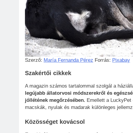
Szerző:
María Fernanda Pérez
Forrás:
Pixabay
Szakértői cikkek
A magazin számos tartalommal szolgál a háziáll
legújabb állatorvosi módszerekről és egészsé
jóllétének megőrzésében.
Emellett a LuckyPet c
macskák, nyulak és madarak különleges jellemzői
Közösséget kovácsol