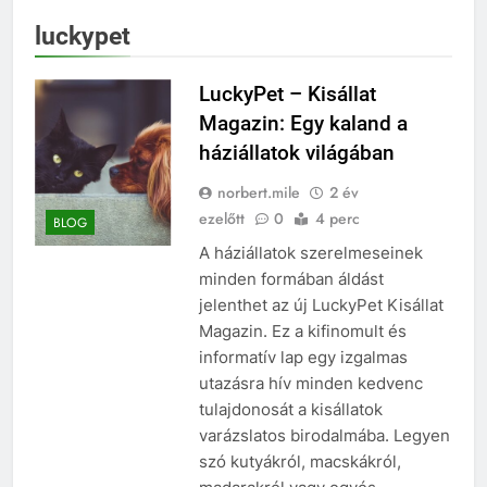
luckypet
LuckyPet – Kisállat
Magazin: Egy kaland a
háziállatok világában
norbert.mile
2 év
ezelőtt
0
4 perc
BLOG
A háziállatok szerelmeseinek
minden formában áldást
jelenthet az új LuckyPet Kisállat
Magazin. Ez a kifinomult és
informatív lap egy izgalmas
utazásra hív minden kedvenc
tulajdonosát a kisállatok
varázslatos birodalmába. Legyen
szó kutyákról, macskákról,