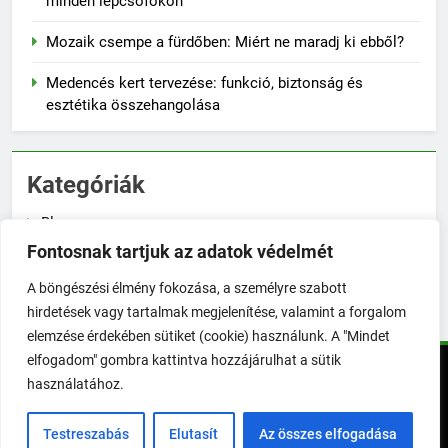
minden lépcsőfokon
Mozaik csempe a fürdőben: Miért ne maradj ki ebből?
Medencés kert tervezése: funkció, biztonság és
esztétika összehangolása
Kategóriák
Blog
Fontosnak tartjuk az adatok védelmét
Növénygondozás
A böngészési élmény fokozása, a személyre szabott
Zöldségtermesztés
hirdetések vagy tartalmak megjelenítése, valamint a forgalom
elemzése érdekében sütiket (cookie) használunk. A "Mindet
elfogadom" gombra kattintva hozzájárulhat a sütik
TökéletesKert © Minden jog fenntartva! | 2026. Powered By
használatához.
.
BlazeThemes
Testreszabás
Elutasít
Az összes elfogadása
Impresszum
Üzenetküldés