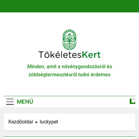
Ugrás
a
tartalomra
TökéletesKert
Minden, amit a növénygondozásról és
zöldségtermesztésről tudni érdemes
MENÜ
Kezdőoldal
luckypet