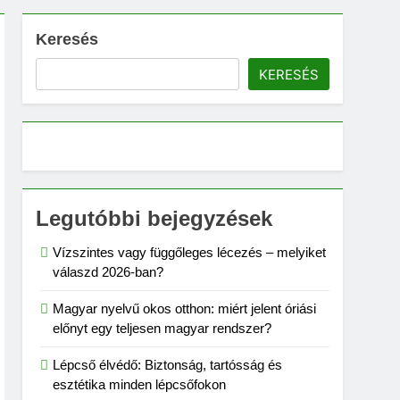
Keresés
KERESÉS
Legutóbbi bejegyzések
Vízszintes vagy függőleges lécezés – melyiket
válaszd 2026-ban?
Magyar nyelvű okos otthon: miért jelent óriási
előnyt egy teljesen magyar rendszer?
Lépcső élvédő: Biztonság, tartósság és
esztétika minden lépcsőfokon