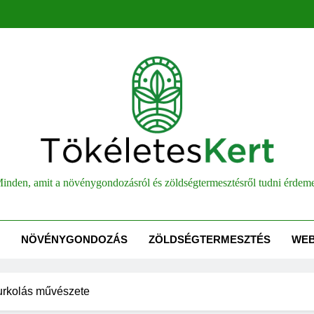
életesKert
inden, amit a növénygondozásról és zöldségtermesztésről tudni érdem
NÖVÉNYGONDOZÁS
ZÖLDSÉGTERMESZTÉS
WE
urkolás művészete