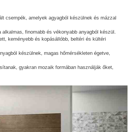
ált csempék, amelyek agyagból készülnek és mázzal
ra alkalmas, finomabb és vékonyabb anyagból készül.
, keményebb és kopásállóbb, beltéri és kültéri
nyagból készülnek, magas hőmérsékleten égetve,
ítanak, gyakran mozaik formában használják őket,