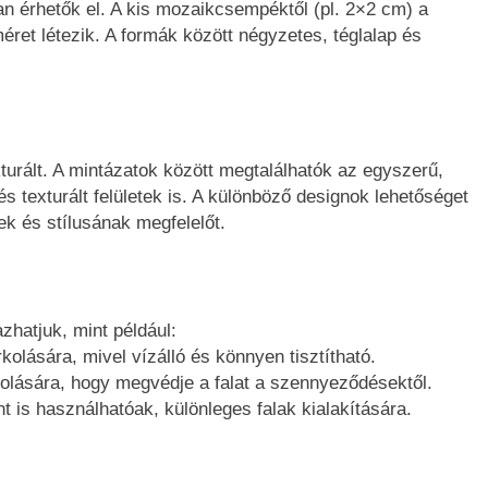
n érhetők el. A kis mozaikcsempéktől (pl. 2×2 cm) a
et létezik. A formák között négyzetes, téglalap és
turált. A mintázatok között megtalálhatók az egyszerű,
 texturált felületek is. A különböző designok lehetőséget
ek és stílusának megfelelőt.
hatjuk, mint például:
olására, mivel vízálló és könnyen tisztítható.
kolására, hogy megvédje a falat a szennyeződésektől.
 is használhatóak, különleges falak kialakítására.