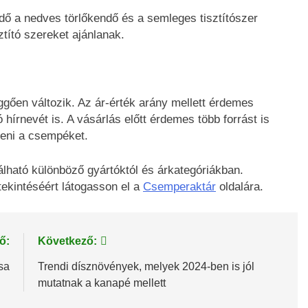
dő a nedves törlőkendő és a semleges tisztítószer
ztító szereket ajánlanak.
ggően változik. Az ár-érték arány mellett érdemes
hírnevét is. A vásárlás előtt érdemes több forrást is
teni a csempéket.
ható különböző gyártóktól és árkategóriákban.
tekintéséért látogasson el a
Csemperaktár
oldalára.
ő:
Következő:
sa
Trendi dísznövények, melyek 2024-ben is jól
mutatnak a kanapé mellett