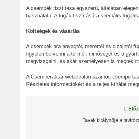
A csempék tisztítása egyszerű, általában elegen
használata. A fugák tisztítására speciális fugatis
Költségek és vásárlás
A csempék ára anyagtól, mérettől és dizájntól fü
figyelembe venni a termék minőségét és a gyártó 
megvizsgálni, és akár személyesen is megtekin
A Csemperaktár weboldalán számos csempe talál
Részletes információkért és a teljes kínálat meg
Bejegyzés
Előz
navigáció
Tavak királynője a taviróz