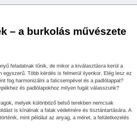
k – a burkolás művészete
yű feladatnak tűnik, de mikor a kiválasztásra kerül a
 egyszerű. Több kérdés is felmerül ilyenkor. Elég lesz ez
 fog harmonizálni a falicsempével és a padlólappal?
pékhez és padlólapokhoz milyen fugát válasszunk?
yagok, melyek különböző belső terekben nemcsak
ldást is kínálnak a falak védelmére és tisztántartására. A
ténik, mint például az anyag, a méret, a felületkezelés