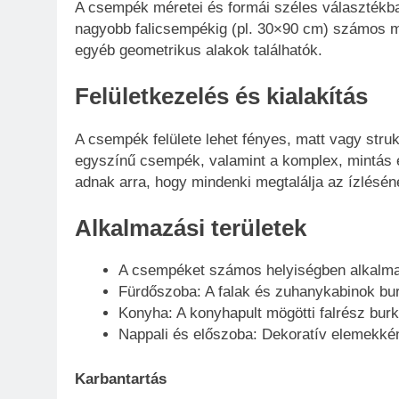
A csempék méretei és formái széles választékba
nagyobb falicsempékig (pl. 30×90 cm) számos mér
egyéb geometrikus alakok találhatók.
Felületkezelés és kialakítás
A csempék felülete lehet fényes, matt vagy struk
egyszínű csempék, valamint a komplex, mintás és
adnak arra, hogy mindenki megtalálja az ízlésén
Alkalmazási területek
A csempéket számos helyiségben alkalmaz
Fürdőszoba: A falak és zuhanykabinok burk
Konyha: A konyhapult mögötti falrész bur
Nappali és előszoba: Dekoratív elemekként
Karbantartás