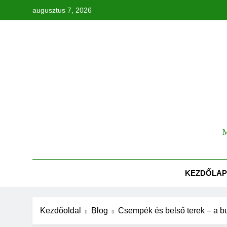
Ugrás
augusztus 7, 2026
a
tartalomra
Tök
M
KEZDŐLAP
Kezdőoldal
Blog
Csempék és belső terek – a b