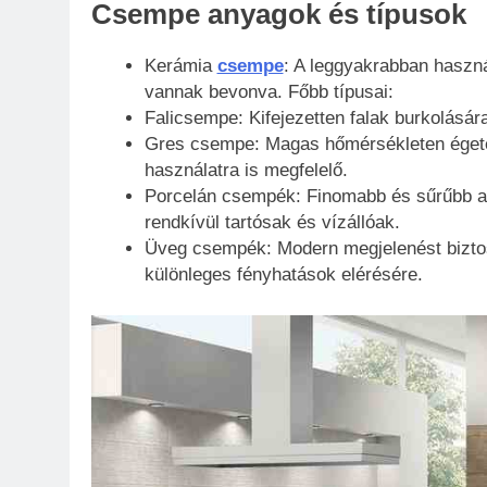
Csempe anyagok és típusok
Kerámia
csempe
: A leggyakrabban haszn
vannak bevonva. Főbb típusai:
Falicsempe: Kifejezetten falak burkolásá
Gres csempe: Magas hőmérsékleten égetett
használatra is megfelelő.
Porcelán csempék: Finomabb és sűrűbb a
rendkívül tartósak és vízállóak.
Üveg csempék: Modern megjelenést biztos
különleges fényhatások elérésére.