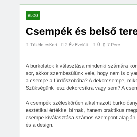
BLOG
Csempék és belső tere
0
TökéletesKert
2 Év Ezelőtt
7 Perc
A burkolatok kiválasztása mindenki számára könn
sor, akkor szembesülünk vele, hogy nem is olyan
a csempe a fürdőszobába? A dekorcsempe, miként
Szükségünk lesz dekorcsíkra vagy sem? A csem
A csempék széleskörűen alkalmazott burkolóan
esztétikai értékkel bírnak, hanem praktikus mego
csempe kiválasztása számos szempont alapján tör
és a design.