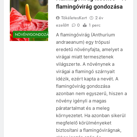
flamingóvirág gondozása
TökéletesKert
2 év
ezelőtt
0
1 perc
A flamingóvirág (Anthurium
NÖVÉNYGONDOZÁS
andraeanum) egy trópusi
eredetű növényfajta, amelyet a
virágai miatt termesztenek
világszerte. A növénynek a
virágai a flamingó szárnyait
idézik, ezért kapta a nevét. A
flamingóvirág gondozása
azonban nem egyszerű, hiszen a
növény igényli a magas
páratartalmat és a meleg
környezetet. Ha azonban sikerül
megfelelő körülményeket
biztosítani a flamingóvirágnak,