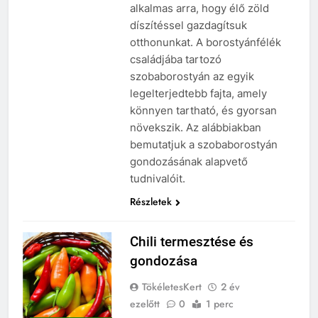
alkalmas arra, hogy élő zöld
díszítéssel gazdagítsuk
otthonunkat. A borostyánfélék
családjába tartozó
szobaborostyán az egyik
legelterjedtebb fajta, amely
könnyen tartható, és gyorsan
növekszik. Az alábbiakban
bemutatjuk a szobaborostyán
gondozásának alapvető
tudnivalóit.
Részletek
Chili termesztése és
gondozása
TökéletesKert
2 év
ezelőtt
0
1 perc