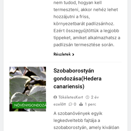
nem tudod, hogyan kell
termeszteni, akkor nehéz lehet
hozzájutni a friss,
környezetbarát padlizsánhoz.
Ezért összegyűjtöttük a legjobb
tippeket, amiket alkalmazhatsz a
padlizsán termesztése során.
Részletek
Szobaborostyán
gondozása(Hedera
canariensis)
TökéletesKert
2 év
ezelőtt
0
1 perc
NÖVÉNYGONDOZÁS
A szobanövények egyik
legkedveltebb fajtája a
szobaborostyán, amely kiválóan