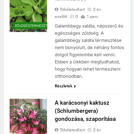
TökéletesKert
2 év
ezelőtt
0
1 perc
Galambbegy saláta, népszerű és
ZÖLDSÉGTERMESZTÉS
egészséges zöldség. A
galambbegy saláta termesztése
nem bonyolult, de néhány fontos
dolgot figyelembe kell venni.
Ebben a cikkben megtudhatod,
hogy hogyan lehet termeszteni
otthonodban.
Részletek
A karácsonyi kaktusz
(Schlumbergera)
gondozása, szaporítása
TökéletesKert
2 év