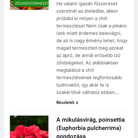
Ha valami igazán fűszereset
ZÖLDSÉGTERMESZTÉS
szeretnél az életedbe, akkor
próbáld ki milyen a chili
termesztése! Nem csak a pikáns
ízek miatt érdemes belevágni,
de az is nagy élmény lehet, hogy
magad termeszted meg azokat
az apró, de annál erősebb ízű
zöldségeket. Az alábbiakban
megtalálod a chili
termesztésének legfontosabb
tudnivalóit, így akár te is
szakértővé válhatsz ebben…
Részletek
A mikulásvirág, poinsettia
(Euphorbia pulcherrima)
gondozása