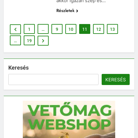
akkor igazán szép és…
Részletek
1
…
9
10
11
12
13
…
19
Keresés
KERESÉS