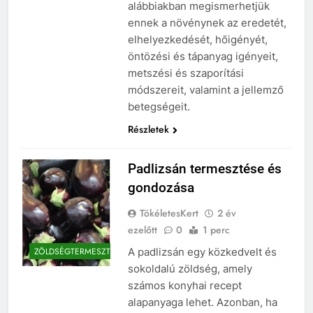
alábbiakban megismerhetjük
ennek a növénynek az eredetét,
elhelyezkedését, hőigényét,
öntözési és tápanyag igényeit,
metszési és szaporítási
módszereit, valamint a jellemző
betegségeit.
Részletek
Padlizsán termesztése és
gondozása
TökéletesKert
2 év
ezelőtt
0
1 perc
A padlizsán egy közkedvelt és
ZÖLDSÉGTERMESZTÉS
sokoldalú zöldség, amely
számos konyhai recept
alapanyaga lehet. Azonban, ha