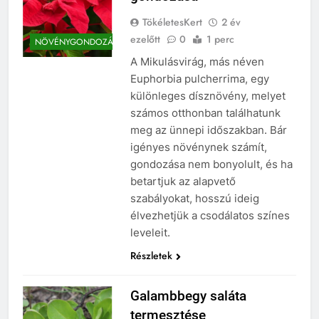
TökéletesKert
2 év
ezelőtt
0
1 perc
NÖVÉNYGONDOZÁS
A Mikulásvirág, más néven
Euphorbia pulcherrima, egy
különleges dísznövény, melyet
számos otthonban találhatunk
meg az ünnepi időszakban. Bár
igényes növénynek számít,
gondozása nem bonyolult, és ha
betartjuk az alapvető
szabályokat, hosszú ideig
élvezhetjük a csodálatos színes
leveleit.
Részletek
Galambbegy saláta
termesztése