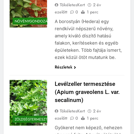
TökéletesKert
2 év
ezelőtt
0
1 perc
A borostyán (Hedera) egy
NÖVÉNYGONDOZÁS
rendkívül népszerű növény,
amely kiváló díszítő hatású
falakon, kerítéseken és egyéb
épületeken. Több fajtája ismert,
ezek közül ötöt mutatunk be.
Részletek
Levélzeller termesztése
(Apium graveolens L. var.
secalinum)
TökéletesKert
2 év
ezelőtt
0
1 perc
ZÖLDSÉGTERMESZTÉS
Gyökeret nem képező, nehezen