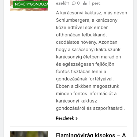
ezelőtt
0
1 perc
NÖVÉNYGONDOZÁS
A karácsonyi kaktusz, más néven
Schlumbergera, a karácsony
közeledtével sok ember
otthonában felbukkanó,
csodálatos növény. Azonban,
hogy a karácsonyi kaktuszunk
karácsonyig életben maradjon
és egészségesen fejlődjön,
fontos tisztában lenni a
gondozásának fortélyaival.
Ebben a cikkben megosztunk
minden fontos információt a
karácsonyi kaktusz
gondozásáról és szaporításáról.
Részletek
Flamingóvirág kisokos – A