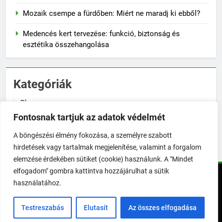
Mozaik csempe a fürdőben: Miért ne maradj ki ebből?
Medencés kert tervezése: funkció, biztonság és
esztétika összehangolása
Kategóriák
Blog
Fontosnak tartjuk az adatok védelmét
Növénygondozás
A böngészési élmény fokozása, a személyre szabott
Zöldségtermesztés
hirdetések vagy tartalmak megjelenítése, valamint a forgalom
elemzése érdekében sütiket (cookie) használunk. A "Mindet
elfogadom" gombra kattintva hozzájárulhat a sütik
TökéletesKert © Minden jog fenntartva! | 2026. Powered By
használatához.
.
BlazeThemes
Testreszabás
Elutasít
Az összes elfogadása
Impresszum
Üzenetküldés