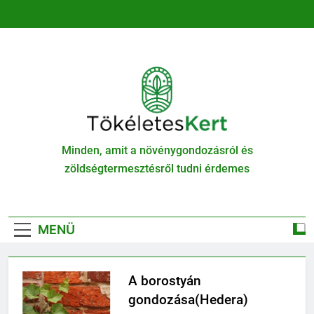
Ugrás
a
tartalomra
TökéletesKert
Minden, amit a növénygondozásról és
zöldségtermesztésről tudni érdemes
MENÜ
A borostyán
gondozása(Hedera)