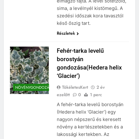
elmagzó fajta. A levél sötétzöld,
sima, a levélnyél kistömegű. A
szedési időszak kora tavasztól
késő őszig tart.
Részletek
Fehér-tarka levelű
borostyán
gondozása(Hedera helix
‘Glacier’)
TökéletesKert
2 év
NÖVÉNYGONDOZÁS
ezelőtt
0
1 perc
A fehér-tarka levelű borostyán
(Hedera helix ‘Glacier’) egy
nagyon népszerű és keresett
növény a kertészetekben és a
lakossági kertekben. Az