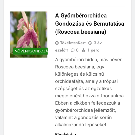
A Gyömbérorchidea
Gondozása és Bemutatása
(Roscoea beesiana)
TökéletesKert
3 év
ezelőtt
0
1 perc
NÖVÉNYGONDOZÁS
A gyömbérorchidea, más néven
Roscoea beesiana, egy
különleges és külcsínű
orchideafajta, amely a trópusi
szépséget és az egzotikus
megjelenést hozza otthonunkba.
Ebben a cikkben felfedezzük a
gyömbérorchidea jellemzőit,
valamint a gondozás során
alkalmazandó lépéseket.
Részletek