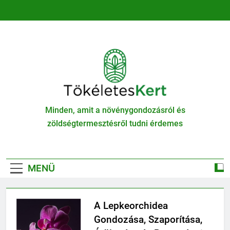
Ugrás
a
tartalomra
TökéletesKert
Minden, amit a növénygondozásról és
zöldségtermesztésről tudni érdemes
MENÜ
A Lepkeorchidea
Gondozása, Szaporítása,