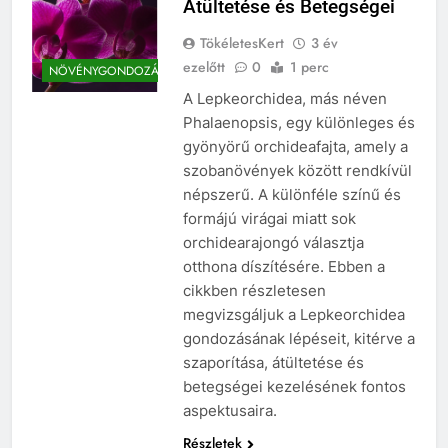
Átültetése és Betegségei
TökéletesKert
3 év
ezelőtt
0
1 perc
NÖVÉNYGONDOZÁS
A Lepkeorchidea, más néven
Phalaenopsis, egy különleges és
gyönyörű orchideafajta, amely a
szobanövények között rendkívül
népszerű. A különféle színű és
formájú virágai miatt sok
orchidearajongó választja
otthona díszítésére. Ebben a
cikkben részletesen
megvizsgáljuk a Lepkeorchidea
gondozásának lépéseit, kitérve a
szaporítása, átültetése és
betegségei kezelésének fontos
aspektusaira.
Részletek