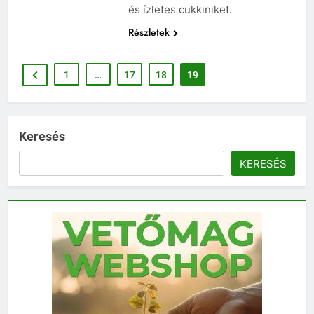
és ízletes cukkiniket.
Részletek
1
…
17
18
19
Keresés
KERESÉS