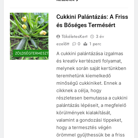
Cukkini Palántázás: A Friss
és Bőséges Termésért
TökéletesKert
3 év
ezelőtt
0
1 perc
A cukkini palántázása izgalmas
ZÖLDSÉGTERMESZTÉS
és kreatív kertészeti folyamat,
melynek során saját kertünkben
teremhetünk kiemelkedő
minőségű cukkiniket. Ennek a
cikknek a célja, hogy
részletesen bemutassa a cukkini
palántázás lépéseit, a megfelelő
körülmények kialakítását,
valamint a gondozási tippeket,
hogy a termesztés végén
örömmel gyűjthessük be a friss