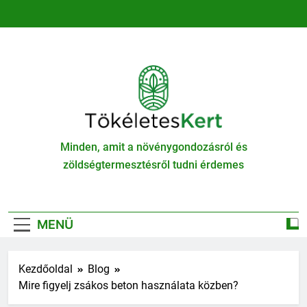
Ugrás
a
tartalomra
TökéletesKert
Minden, amit a növénygondozásról és
zöldségtermesztésről tudni érdemes
MENÜ
Kezdőoldal
Blog
Mire figyelj zsákos beton használata közben?