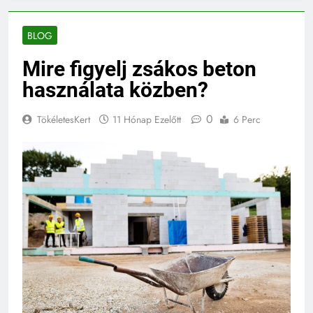
BLOG
Mire figyelj zsákos beton
használata közben?
0
TökéletesKert
11 Hónap Ezelőtt
6 Perc