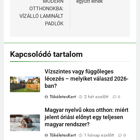
MODERN
együtt élnek
OTTHONOKBA:
VÍZÁLLÓ LAMINÁLT
PADLÓK
Kapcsolódó tartalom
Vízszintes vagy függőleges
lécezés – melyiket válaszd 2026-
ban?
TökéletesKert
2 hét ezelőtt
0
Magyar nyelvű okos otthon: miért
jelent óriási előnyt egy teljesen
magyar rendszer?
TökéletesKert
1 hónap ezelőtt
0