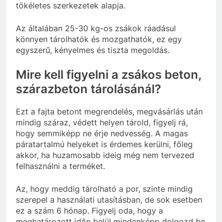
tökéletes szerkezetek alapja.
Az általában 25-30 kg-os zsákok ráadásul
könnyen tárolhatók és mozgathatók, ez egy
egyszerű, kényelmes és tiszta megoldás.
Mire kell figyelni a zsákos beton,
szárazbeton tárolásánál?
Ezt a fajta betont megrendelés, megvásárlás után
mindig száraz, védett helyen tárold, figyelj rá,
hogy semmiképp ne érje nedvesség. A magas
páratartalmú helyeket is érdemes kerülni, főleg
akkor, ha huzamosabb ideig még nem tervezed
felhasználni a terméket.
Az, hogy meddig tárolható a por, szinte mindig
szerepel a használati utasításban, de sok esetben
ez a szám 6 hónap. Figyelj oda, hogy a
meghatározott időn belül mindenképp dolgozd be