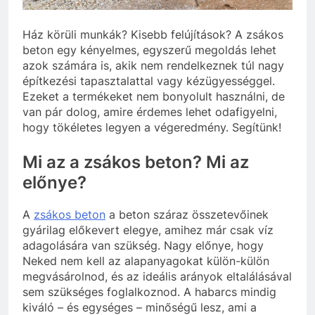
Ház körüli munkák? Kisebb felújítások? A zsákos
beton egy kényelmes, egyszerű megoldás lehet
azok számára is, akik nem rendelkeznek túl nagy
építkezési tapasztalattal vagy kézügyességgel.
Ezeket a termékeket nem bonyolult használni, de
van pár dolog, amire érdemes lehet odafigyelni,
hogy tökéletes legyen a végeredmény. Segítünk!
Mi az a zsákos beton? Mi az
előnye?
A
zsákos beton
a beton száraz összetevőinek
gyárilag előkevert elegye, amihez már csak víz
adagolására van szükség. Nagy előnye, hogy
Neked nem kell az alapanyagokat külön-külön
megvásárolnod, és az ideális arányok eltalálásával
sem szükséges foglalkoznod. A habarcs mindig
kiváló – és egységes – minőségű lesz, ami a