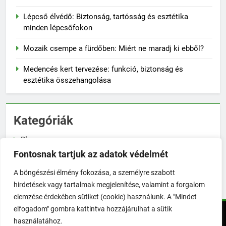
Lépcső élvédő: Biztonság, tartósság és esztétika
minden lépcsőfokon
Mozaik csempe a fürdőben: Miért ne maradj ki ebből?
Medencés kert tervezése: funkció, biztonság és
esztétika összehangolása
Kategóriák
Blog
Fontosnak tartjuk az adatok védelmét
Növénygondozás
A böngészési élmény fokozása, a személyre szabott
Zöldségtermesztés
hirdetések vagy tartalmak megjelenítése, valamint a forgalom
elemzése érdekében sütiket (cookie) használunk. A "Mindet
elfogadom" gombra kattintva hozzájárulhat a sütik
TökéletesKert © Minden jog fenntartva! | 2026. Powered By
használatához.