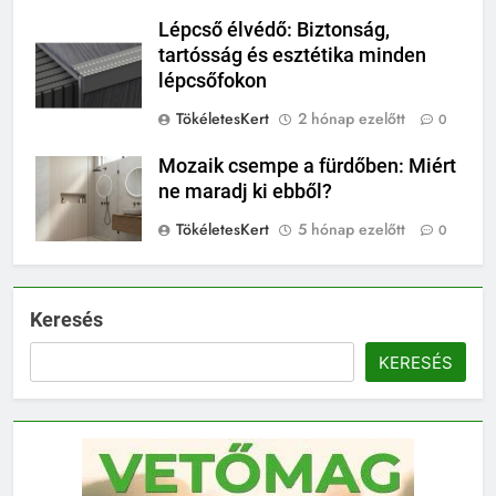
Lépcső élvédő: Biztonság,
tartósság és esztétika minden
lépcsőfokon
TökéletesKert
2 hónap ezelőtt
0
Mozaik csempe a fürdőben: Miért
ne maradj ki ebből?
TökéletesKert
5 hónap ezelőtt
0
Keresés
KERESÉS