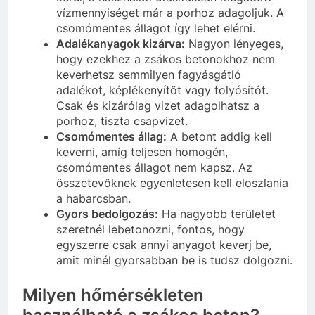
vízmennyiséget már a porhoz adagoljuk. A
csomómentes állagot így lehet elérni.
Adalékanyagok kizárva:
Nagyon lényeges,
hogy ezekhez a zsákos betonokhoz nem
keverhetsz semmilyen fagyásgátló
adalékot, képlékenyítőt vagy folyósítót.
Csak és kizárólag vizet adagolhatsz a
porhoz, tiszta csapvizet.
Csomómentes állag:
A betont addig kell
keverni, amíg teljesen homogén,
csomómentes állagot nem kapsz. Az
összetevőknek egyenletesen kell eloszlania
a habarcsban.
Gyors bedolgozás:
Ha nagyobb területet
szeretnél lebetonozni, fontos, hogy
egyszerre csak annyi anyagot keverj be,
amit minél gyorsabban be is tudsz dolgozni.
Milyen hőmérsékleten