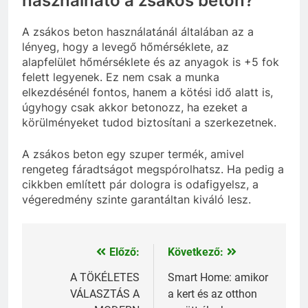
használható a zsákos beton?
A zsákos beton használatánál általában az a
lényeg, hogy a levegő hőmérséklete, az
alapfelület hőmérséklete és az anyagok is +5 fok
felett legyenek. Ez nem csak a munka
elkezdésénél fontos, hanem a kötési idő alatt is,
úgyhogy csak akkor betonozz, ha ezeket a
körülményeket tudod biztosítani a szerkezetnek.
A zsákos beton egy szuper termék, amivel
rengeteg fáradtságot megspórolhatsz. Ha pedig a
cikkben említett pár dologra is odafigyelsz, a
végeredmény szinte garantáltan kiváló lesz.
Előző:
Következő:
Bejegyzés
navigáció
A TÖKÉLETES
Smart Home: amikor
VÁLASZTÁS A
a kert és az otthon