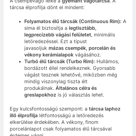
A csempevágó lelke a
gyémánt vágótárcsa
. A
tárcsa élprofilja dönt el mindent:
Folyamatos élű tárcsák (Continuous Rim):
A
sima él biztosítja a
legtisztább,
legprecízebb vágási felületet
, minimális
letöredezéssel. Ezt a típust
javasoljuk
mázas csempék, porcelán és
vékony kerámialapok
vágásához.
Turbó élű tárcsák (Turbo Rim):
Hullámos,
bordázott éllel rendelkeznek. Gyorsabb
vágást tesznek lehetővé, miközben még
mindig viszonylag tiszta élt
produkálnak.
Általános célra és
greslapokhoz
is jó választás lehet.
Egy kulcsfontosságú szempont: a
tárcsa laphoz
illő élprofilja
létfontosságú a letöredezés
elkerülése érdekében. A vékony, finom
porcelánlapot csak folyamatos élű tárcsával
érdemes vágni.