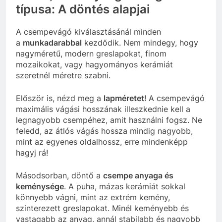
típusa: A döntés alapjai
A csempevágó kiválasztásánál minden
a
munkadarabbal
kezdődik. Nem mindegy, hogy
nagyméretű, modern greslapokat, finom
mozaikokat, vagy hagyományos kerámiát
szeretnél méretre szabni.
Először is, nézd meg a
lapméretet
! A csempevágó
maximális vágási hosszának illeszkednie kell a
legnagyobb csempéhez, amit használni fogsz. Ne
feledd, az átlós vágás hossza mindig nagyobb,
mint az egyenes oldalhossz, erre mindenképp
hagyj rá!
Másodsorban, döntő a
csempe anyaga és
keménysége
. A puha, mázas kerámiát sokkal
könnyebb vágni, mint az extrém kemény,
szinterezett greslapokat. Minél keményebb és
vastagabb az anyag, annál stabilabb és nagyobb