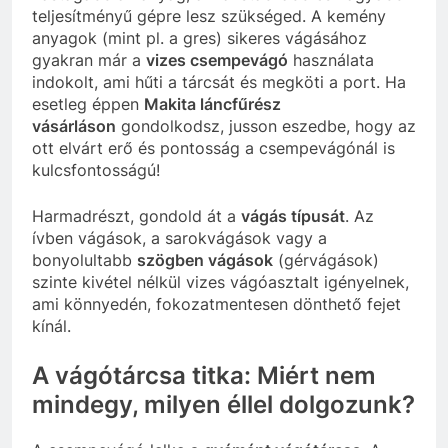
teljesítményű gépre lesz szükséged. A kemény
anyagok (mint pl. a gres) sikeres vágásához
gyakran már a
vizes csempevágó
használata
indokolt, ami hűti a tárcsát és megköti a port. Ha
esetleg éppen
Makita láncfűrész
vásárláson
gondolkodsz, jusson eszedbe, hogy az
ott elvárt erő és pontosság a csempevágónál is
kulcsfontosságú!
Harmadrészt, gondold át a
vágás típusát
. Az
ívben vágások, a sarokvágások vagy a
bonyolultabb
szögben vágások
(gérvágások)
szinte kivétel nélkül vizes vágóasztalt igényelnek,
ami könnyedén, fokozatmentesen dönthető fejet
kínál.
A vágótárcsa titka: Miért nem
mindegy, milyen éllel dolgozunk?