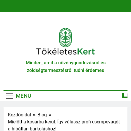
Ugrás
a
tartalomra
TökéletesKert
Minden, amit a növénygondozásról és
zöldségtermesztésről tudni érdemes
MENÜ
Kezdőoldal
Blog
Mielőtt a kosárba kerül: Így válassz profi csempevágót
a hibátlan burkoláshoz!