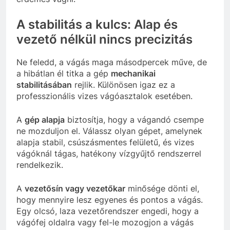
A stabilitás a kulcs: Alap és
vezető nélkül nincs precizitás
Ne feledd, a vágás maga másodpercek műve, de
a hibátlan él titka a gép
mechanikai
stabilitásában
rejlik. Különösen igaz ez a
professzionális vizes vágóasztalok esetében.
A
gép alapja
biztosítja, hogy a vágandó csempe
ne mozduljon el. Válassz olyan gépet, amelynek
alapja stabil, csúszásmentes felületű, és vizes
vágóknál tágas, hatékony vízgyűjtő rendszerrel
rendelkezik.
A
vezetősín vagy vezetőkar
minősége dönti el,
hogy mennyire lesz egyenes és pontos a vágás.
Egy olcsó, laza vezetőrendszer engedi, hogy a
vágófej oldalra vagy fel-le mozogjon a vágás