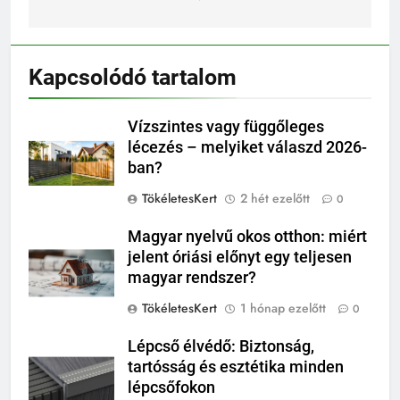
Kapcsolódó tartalom
Vízszintes vagy függőleges
lécezés – melyiket válaszd 2026-
ban?
TökéletesKert
2 hét ezelőtt
0
Magyar nyelvű okos otthon: miért
jelent óriási előnyt egy teljesen
magyar rendszer?
TökéletesKert
1 hónap ezelőtt
0
Lépcső élvédő: Biztonság,
tartósság és esztétika minden
lépcsőfokon