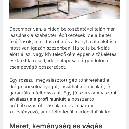
December van, a hideg beköszöntével talán már
lassulnak a szabadtéri építkezések, de a beltéri
felújítások, a fürdőszoba és a konyha átalakítása
most van igazán szezonban. Ha te is burkolás
előtt állsz, vagy kivitelezőként éppen a tökéletes
eszközt keresed, ideje alaposan átgondolni a
csempevágó beszerzését.
Egy rosszul megválasztott gép tönkreteheti a
drága burkolóanyagot, lassíthatja a munkát, és
garantáltan felbosszant. Egy jó szerszám viszont
elválasztja a
profi munkát
a bosszantó
próbálkozástól. Lássuk, mi az a három
kulcstényező, amit feltétlenül mérlegelnünk kell.
Méret, keménység és vágás