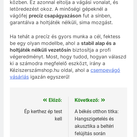
közben. Ez azonnal eltolja a vágási vonalat, és
letöredezést okoz. A minőségi gépeknél a
vágófej
precíz csapágyazáson
fut a sínben,
garantálva a holtjáték nélküli, sima mozgást.
Ha tehát a precíz és gyors munka a cél, fektess
be egy olyan modellbe, ahol a
stabil alap és a
holtjáték nélküli vezetősín
biztosítja a profi
végeredményt. Most, hogy tudod, hogyan válaszd
ki a számodra megfelelő eszközt, irány a
Kéziszerszámshop.hu oldal, ahol a
csempevágó
vásárlás
igazán egyszerű!
Előző:
Következő:
Bejegyzés
navigáció
Ép kerthez ép test
A békés otthon titka:
kell
Hangszigetelés és
akusztika a beltéri
felújítás során