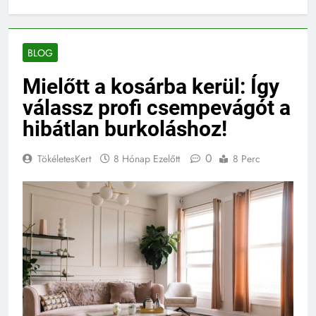
BLOG
Mielőtt a kosárba kerül: Így
válassz profi csempevágót a
hibátlan burkoláshoz!
0
TökéletesKert
8 Hónap Ezelőtt
8 Perc