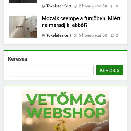
TökéletesKert
2 hónap ezelőtt
0
Mozaik csempe a fürdőben: Miért
ne maradj ki ebből?
TökéletesKert
5 hónap ezelőtt
0
Keresés
KERESÉS