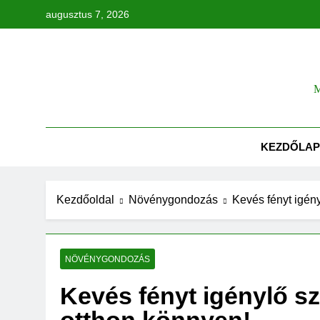
Ugrás
augusztus 7, 2026
a
tartalomra
Tök
M
KEZDŐLAP
Kezdőoldal
Növénygondozás
Kevés fényt igén
NÖVÉNYGONDOZÁS
Kevés fényt igénylő 