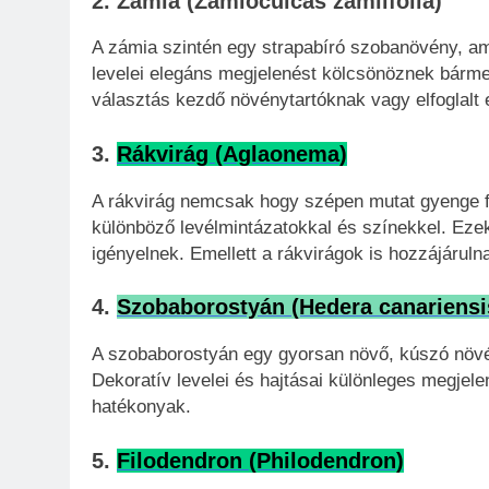
2. Zámia (Zamioculcas zamiifolia)
A zámia szintén egy strapabíró szobanövény, ame
levelei elegáns megjelenést kölcsönöznek bármely
választás kezdő növénytartóknak vagy elfoglalt
3.
Rákvirág (Aglaonema)
A rákvirág nemcsak hogy szépen mutat gyenge fé
különböző levélmintázatokkal és színekkel. Eze
igényelnek. Emellett a rákvirágok is hozzájáruln
4.
Szobaborostyán (Hedera canariensi
A szobaborostyán egy gyorsan növő, kúszó növé
Dekoratív levelei és hajtásai különleges megjele
hatékonyak.
5.
Filodendron (Philodendron)