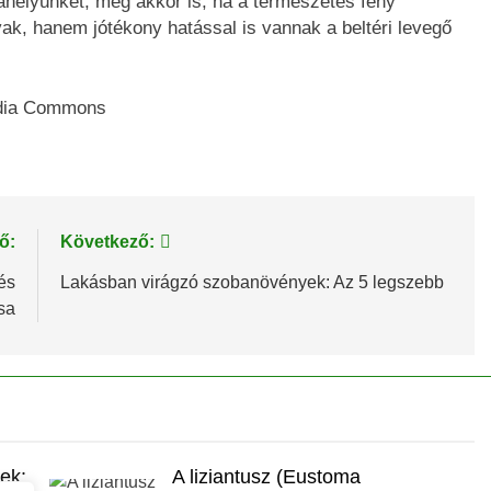
elyünket, még akkor is, ha a természetes fény
ak, hanem jótékony hatással is vannak a beltéri levegő
.
edia Commons
ő:
Következő:
és
Lakásban virágzó szobanövények: Az 5 legszebb
ása
ek:
A liziantusz (Eustoma