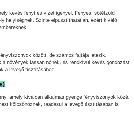
ly kevés fényt és vizet igényel. Fényes, sötétzöld
 helyiségnek. Szinte elpusztíthatatlan, ezért kiváló
 embereknek.
nyviszonyok között, de számos fajtája létezik,
k a növények lassan nőnek, és rendkívül kevés gondozást
ak a levegő tisztításához.
s)
ny, amely kiválóan alkalmas gyenge fényviszonyok közé.
nést kölcsönöznek, ráadásul a levegő tisztításában is