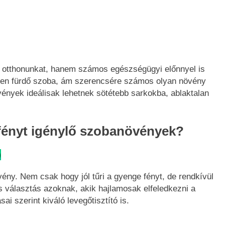
k otthonunkat, hanem számos egészségügyi előnnyel is
ben fürdő szoba, ám szerencsére számos olyan növény
vények ideálisak lehetnek sötétebb sarkokba, ablaktalan
 fényt igénylő szobanövények?
)
y. Nem csak hogy jól tűri a gyenge fényt, de rendkívül
tes választás azoknak, akik hajlamosak elfeledkezni a
i szerint kiváló levegőtisztító is.