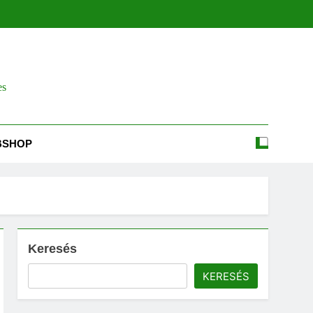
es
BSHOP
Keresés
KERESÉS