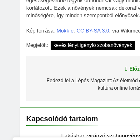
egészségesebbé tegyük otthonunkat vagy munkah
korlátozott. Ezek a növények nemcsak dekoratív
minőségére, így minden szempontból előnyösek
Kép forrása:
Mokkie
,
CC BY-SA 3.0
, via Wikim
Megjelölt:
kevés fényt igénylő szobanövények
Bejegyzés
Előz
navigáció
Fedezd fel a Lépés Magazint: Az életmód 
kultúra online forr
Kapcsolódó tartalom
Lakásban virágzó szobanövény