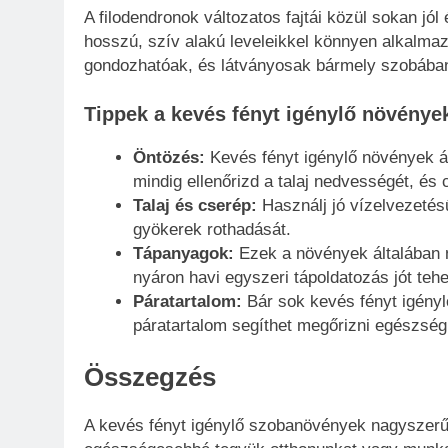
A filodendronok változatos fajtái közül sokan j
hosszú, szív alakú leveleikkel könnyen alkalm
gondozhatóak, és látványosak bármely szobába
Tippek a kevés fényt igénylő növény
Öntözés:
Kevés fényt igénylő növények ál
mindig ellenőrizd a talaj nedvességét, és 
Talaj és cserép:
Használj jó vízelvezetésű
gyökerek rothadását.
Tápanyagok:
Ezek a növények általában n
nyáron havi egyszeri tápoldatozás jót tehe
Páratartalom:
Bár sok kevés fényt igényl
páratartalom segíthet megőrizni egészsé
Összegzés
A kevés fényt igénylő szobanövények nagyszerű