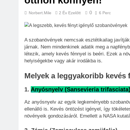
otthon könnyen!
0
Norbert.mile
2 Év Ezelőtt
6 Perc
A szobanövények nemcsak esztétikailag javítjá
járnak. Nem mindenkinek adatik meg a napfény
létezik, amely kevés fénnyel is beéri. Ezek a nö
helyiségekbe vagy akár irodákba is.
Melyek a leggyakoribb kevés
1.
Anyósnyelv (Sansevieria trifasciata
Az anyósnyelv az egyik legkeményebb szobanövén
ellenálló is. Kevés öntözést igényel, így tökéle
növényeik gondozásáról. Emellett a NASA kutatása