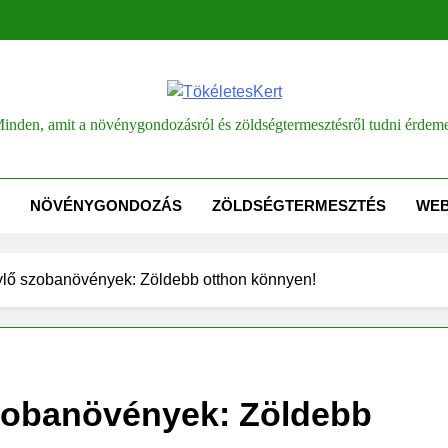
életesKert
inden, amit a növénygondozásról és zöldségtermesztésről tudni érdem
NÖVÉNYGONDOZÁS
ZÖLDSÉGTERMESZTÉS
WE
ylő szobanövények: Zöldebb otthon könnyen!
szobanövények: Zöldebb