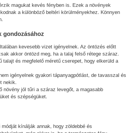
ól érzik magukat kevés fényben is. Ezek a növények
azkodnak a különböző beltéri körülményekhez. Könnyen
n.
ek gondozásához
talában kevesebb vizet igényelnek. Az öntözés előtt
csak akkor öntözd meg, ha a talaj felső rétege száraz.
 talajt és megfelelő méretű cserepet, hogy elkerüld a
em igényelnek gyakori tápanyagpótlást, de tavasszal és
t nekik.
ő növény jól tűri a száraz levegőt, a magasabb
güket és szépségüket.
 módját kínálják annak, hogy zöldebbé és