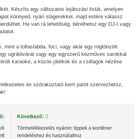
két. Készíts egy változatos lejátszási listát, amelyen
apot könnyed, nyári slágerekkel, majd estére válassz
erdülhet. Ha van rá lehetőség, bérelhetsz egy DJ-t vagy
ulatot.
 mint a tollaslabda, foci, vagy akár egy rögtönzött
 egy ugrálóvárat vagy egy egyszerű kézműves sarokkal
örüli karaoke, a közös játékok és a csillagok nézése
mlékezetes és szórakoztató kerti partit szervezhetsz,
ak!
ő:
Következő:
ól
Törmelékkezelés nyáron: tippek a konténer
tt
rendeléshez és használathoz