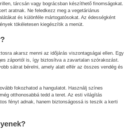
rillen, tárcsán vagy bográcsban készíthető finomságokat.
kert aratnak. Ne feledkezz meg a vegetáriánus
salátákat és különféle mártogatósokat. Az édességként
mények tökéletesen kiegészítik a menüt.
r?
ztosra akarsz menni az időjárás viszontagságai ellen. Egy
s záportól is, így biztosítva a zavartalan szórakozást.
b sátrat bérelni, amely alatt elfér az összes vendég és
tovább fokozhatod a hangulatot. Használj színes
ég otthonosabbá tedd a teret. Az esti világítás
os fényt adnak, hanem biztonságossá is teszik a kerti
gyenek?