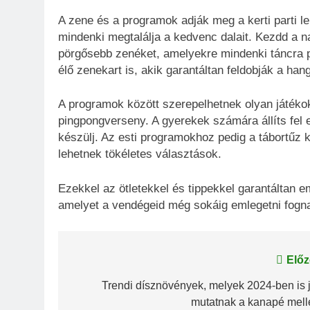
A zene és a programok adják meg a kerti parti lel
mindenki megtalálja a kedvenc dalait. Kezdd a n
pörgősebb zenéket, amelyekre mindenki táncra p
élő zenekart is, akik garantáltan feldobják a hang
A programok között szerepelhetnek olyan játékok,
pingpongverseny. A gyerekek számára állíts fel
készülj. Az esti programokhoz pedig a tábortűz k
lehetnek tökéletes választások.
Ezekkel az ötletekkel és tippekkel garantáltan e
amelyet a vendégeid még sokáig emlegetni fogn
Bejegyzés
Előz
navigáció
Trendi dísznövények, melyek 2024-ben is j
mutatnak a kanapé melle