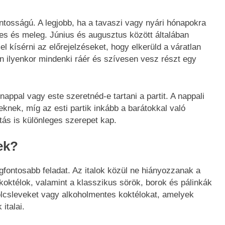
ontosságú. A legjobb, ha a tavaszi vagy nyári hónapokra
es és meleg. Június és augusztus között általában
 kísérni az előrejelzéseket, hogy elkerüld a váratlan
n ilyenkor mindenki ráér és szívesen vesz részt egy
nappal vagy este szeretnéd-e tartani a partit. A nappali
knek, míg az esti partik inkább a barátokkal való
ítás is különleges szerepet kap.
ek?
egfontosabb feladat. Az italok közül ne hiányozzanak a
 koktélok, valamint a klasszikus sörök, borok és pálinkák
csleveket vagy alkoholmentes koktélokat, amelyek
italai.