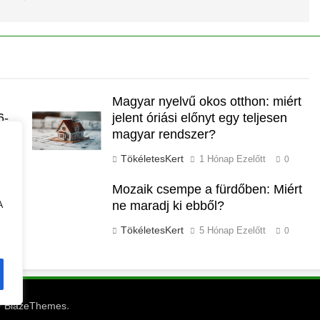
Magyar nyelvű okos otthon: miért
6-
jelent óriási előnyt egy teljesen
magyar rendszer?
TökéletesKert
1 Hónap Ezelőtt
0
Mozaik csempe a fürdőben: Miért
A
ne maradj ki ebből?
TökéletesKert
5 Hónap Ezelőtt
0
y
.
BlazeThemes