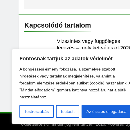
Kapcsolódó tartalom
Vízszintes vagy függőleges
lécezés – melyiket válaszd 202
ban?
Fontosnak tartjuk az adatok védelmét
TökéletesKert
2 Hét Ezelőtt
0
A böngészési élmény fokozása, a személyre szabott
hirdetések vagy tartalmak megjelenítése, valamint a
Lépcső élvédő: Biztonság,
forgalom elemzése érdekében sütiket (cookie) használunk. 
tartósság és esztétika minden
lépcsőfokon
"Mindet elfogadom" gombra kattintva hozzájárulhat a sütik
használatához.
TökéletesKert
2 Hónap Ezelőtt
0
Testreszabás
Elutasít
Az összes elfogadása
TökéletesKert © Minden jog fenntartva! | 2026. Powered B