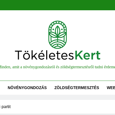
életesKert
inden, amit a növénygondozásról és zöldségtermesztésről tudni érdem
NÖVÉNYGONDOZÁS
ZÖLDSÉGTERMESZTÉS
WE
 partit