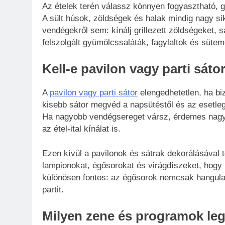
Az ételek terén válassz könnyen fogyasztható, g
A sült húsok, zöldségek és halak mindig nagy si
vendégekről sem: kínálj grillezett zöldségeket, 
felszolgált gyümölcssaláták, fagylaltok és süte
Kell-e pavilon vagy parti sáto
A
pavilon vagy parti sátor
elengedhetetlen, ha bi
kisebb sátor megvéd a napsütéstől és az esetlege
Ha nagyobb vendégsereget vársz, érdemes nagyob
az étel-ital kínálat is.
Ezen kívül a pavilonok és sátrak dekorálásával 
lampionokat, égősorokat és virágdíszeket, hogy m
különösen fontos: az égősorok nemcsak hangulat
partit.
Milyen zene és programok le