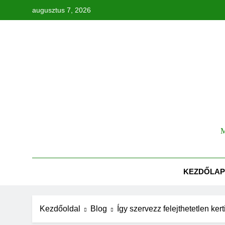
Ugrás
augusztus 7, 2026
a
tartalomra
Tök
M
KEZDŐLAP
Kezdőoldal
Blog
Így szervezz felejthetetlen kerti