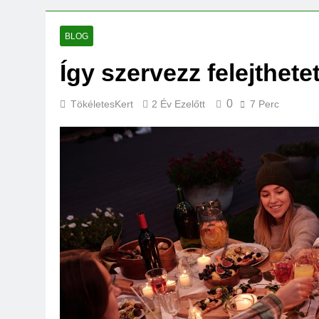
BLOG
Így szervezz felejthetet
0
TökéletesKert
2 Év Ezelőtt
7 Perc