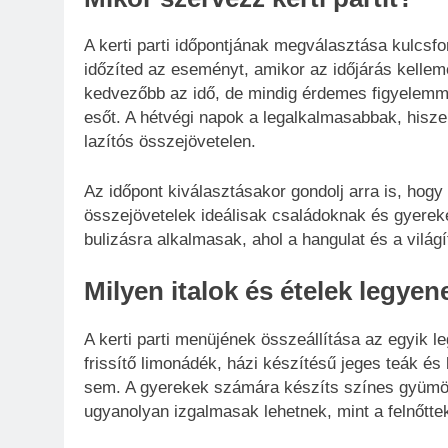
A kerti parti időpontjának megválasztása kulcsf
időzíted az eseményt, amikor az időjárás kellem
kedvezőbb az idő, de mindig érdemes figyelemmel
esőt. A hétvégi napok a legalkalmasabbak, hisze
lazítós összejövetelen.
Az időpont kiválasztásakor gondolj arra is, hogy 
összejövetelek ideálisak családoknak és gyereke
bulizásra alkalmasak, ahol a hangulat és a világ
Milyen italok és ételek legyen
A kerti parti menüjének összeállítása az egyik l
frissítő limonádék, házi készítésű jeges teák és
sem. A gyerekek számára készíts színes gyümöl
ugyanolyan izgalmasak lehetnek, mint a felnőttek 