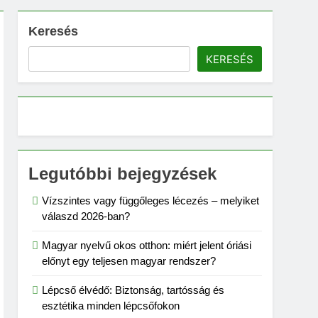
Keresés
KERESÉS
Legutóbbi bejegyzések
Vízszintes vagy függőleges lécezés – melyiket
válaszd 2026-ban?
Magyar nyelvű okos otthon: miért jelent óriási
előnyt egy teljesen magyar rendszer?
Lépcső élvédő: Biztonság, tartósság és
esztétika minden lépcsőfokon