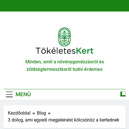
Ugrás
a
tartalomra
TökéletesKert
Minden, amit a növénygondozásról és
zöldségtermesztésről tudni érdemes
MENÜ
Kezdőoldal
Blog
3 dolog, ami egyedi megjelenést kölcsönöz a kertednek