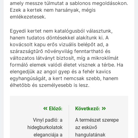
amely messze túlmutat a sablonos megoldásokon.
Ezek a kertek nem harsányak, mégis
emlékezetesek.
Egyedi kertet nem katalógusból választunk,
hanem tudatos döntésekkel alakítunk ki. A
kovácsolt kapu erős vizuális belépőt ad, a
szárazságtűrő növényvilág fenntartható és
változatos látványt biztosít, míg a mikroklímát
formáló elemek valódi életet visznek a térbe. Ha
elengedjük az angol gyep és a fehér kavics
egyhangúságát, a kert nemcsak szebb, hanem
élhetőbb és személyesebb is lesz.
Előző:
Következő:
Bejegyzés
navigáció
Vinyl padló: a
A természet szerepe
hidegburkolatok
az esküvő
eleganciája a
hangulatának