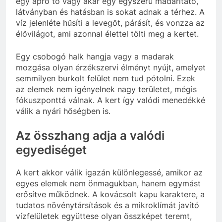
egy apró tó vagy akár egy egyszerű madáritató,
látványban és hatásban is sokat adnak a térhez. A
víz jelenléte hűsíti a levegőt, párásít, és vonzza az
élővilágot, ami azonnal élettel tölti meg a kertet.
Egy csobogó halk hangja vagy a madarak
mozgása olyan érzékszervi élményt nyújt, amelyet
semmilyen burkolt felület nem tud pótolni. Ezek
az elemek nem igényelnek nagy területet, mégis
fókuszponttá válnak. A kert így valódi menedékké
válik a nyári hőségben is.
Az összhang adja a valódi
egyediséget
A kert akkor válik igazán különlegessé, amikor az
egyes elemek nem önmagukban, hanem egymást
erősítve működnek. A kovácsolt kapu karaktere, a
tudatos növénytársítások és a mikroklímát javító
vízfelületek együttese olyan összképet teremt,