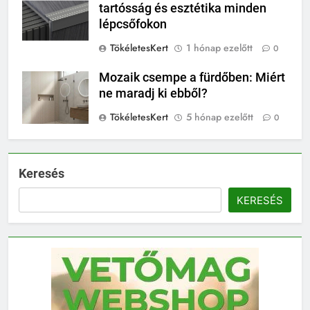
tartósság és esztétika minden
lépcsőfokon
TökéletesKert
1 hónap ezelőtt
0
Mozaik csempe a fürdőben: Miért
ne maradj ki ebből?
TökéletesKert
5 hónap ezelőtt
0
Keresés
KERESÉS