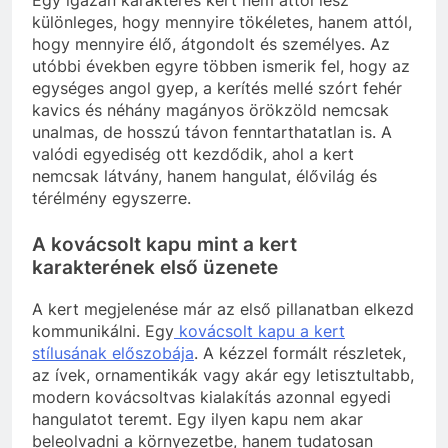
különleges, hogy mennyire tökéletes, hanem attól,
hogy mennyire élő, átgondolt és személyes. Az
utóbbi években egyre többen ismerik fel, hogy az
egységes angol gyep, a kerítés mellé szórt fehér
kavics és néhány magányos örökzöld nemcsak
unalmas, de hosszú távon fenntarthatatlan is. A
valódi egyediség ott kezdődik, ahol a kert
nemcsak látvány, hanem hangulat, élővilág és
térélmény egyszerre.
A kovácsolt kapu mint a kert
karakterének első üzenete
A kert megjelenése már az első pillanatban elkezd
kommunikálni. Egy
kovácsolt kapu a kert
stílusának előszobája
. A kézzel formált részletek,
az ívek, ornamentikák vagy akár egy letisztultabb,
modern kovácsoltvas kialakítás azonnal egyedi
hangulatot teremt. Egy ilyen kapu nem akar
beleolvadni a környezetbe, hanem tudatosan