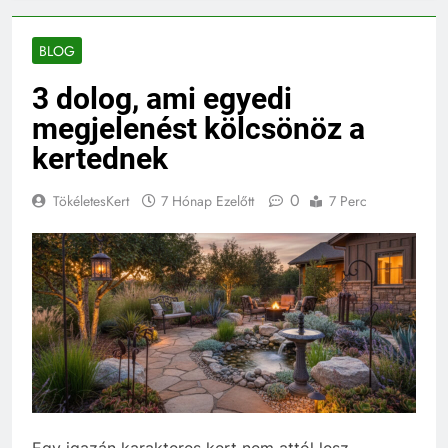
BLOG
3 dolog, ami egyedi
megjelenést kölcsönöz a
kertednek
0
TökéletesKert
7 Hónap Ezelőtt
7 Perc
Egy igazán karakteres kert nem attól lesz