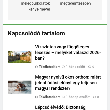
melegburkolatok
megteremtésében
kényelmével
Kapcsolódó tartalom
Vízszintes vagy függőleges
lécezés – melyiket válaszd 2026-
ban?
TökéletesKert
1 hét ezelőtt
0
Magyar nyelvű okos otthon: miért
jelent óriási előnyt egy teljesen
magyar rendszer?
TökéletesKert
1 hónap ezelőtt
0
Lépcső élvédő: Biztonság,