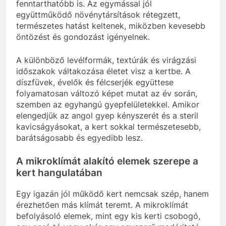
fenntarthatóbb is. Az egymással jól
együttműködő növénytársítások rétegzett,
természetes hatást keltenek, miközben kevesebb
öntözést és gondozást igényelnek.
A különböző levélformák, textúrák és virágzási
időszakok váltakozása életet visz a kertbe. A
díszfüvek, évelők és félcserjék együttese
folyamatosan változó képet mutat az év során,
szemben az egyhangú gyepfelületekkel. Amikor
elengedjük az angol gyep kényszerét és a steril
kavicságyásokat, a kert sokkal természetesebb,
barátságosabb és egyedibb lesz.
A mikroklímát alakító elemek szerepe a
kert hangulatában
Egy igazán jól működő kert nemcsak szép, hanem
érezhetően más klímát teremt. A mikroklímát
befolyásoló elemek, mint egy kis kerti csobogó,