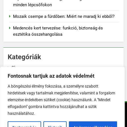
minden lépcsőfokon
Mozaik csempe a fürdőben: Miért ne maradj ki ebből?
Medencés kert tervezése: funkció, biztonság és
esztétika összehangolása
Kategóriák
Blog
Fontosnak tartjuk az adatok védelmét
Növénygondozás
A böngészési élmény fokozása, a személyre szabott
Zöldségtermesztés
hirdetések vagy tartalmak megjelenítése, valamint a forgalom
elemzése érdekében sütiket (cookie) használunk. A "Mindet
elfogadom" gombra kattintva hozzájárulhat a sütik
TökéletesKert © Minden jog fenntartva! | 2026. Powered By
használatához.
.
BlazeThemes