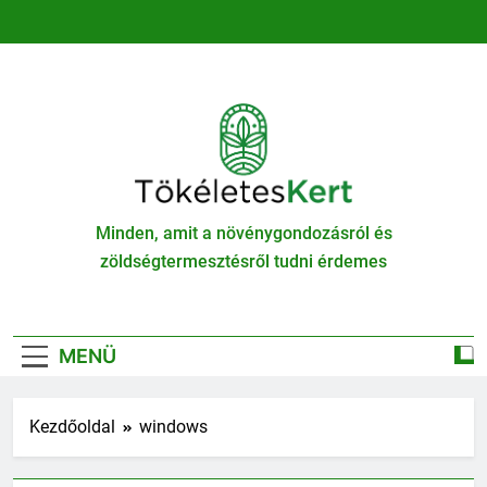
Ugrás
a
tartalomra
TökéletesKert
Minden, amit a növénygondozásról és
zöldségtermesztésről tudni érdemes
MENÜ
Kezdőoldal
windows