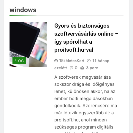
windows
Gyors és biztonságos
szoftvervásárlás online –
így spórolhat a
proitsoft.hu-val
TökéletesKert
11 hónap
BLOG
ezelőtt
0
3 perc
A szoftverek megvásárlása
sokszor drága és időigényes
lehet, különösen akkor, ha az
ember bolti megoldásokban
gondolkodik. Szerencsére ma
már létezik egyszerűbb út: a
proitsoft.hu, ahol minden
szükséges program digitális