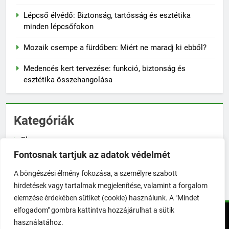
Lépcső élvédő: Biztonság, tartósság és esztétika
minden lépcsőfokon
Mozaik csempe a fürdőben: Miért ne maradj ki ebből?
Medencés kert tervezése: funkció, biztonság és
esztétika összehangolása
Kategóriák
Blog
Fontosnak tartjuk az adatok védelmét
Növénygondozás
A böngészési élmény fokozása, a személyre szabott
Zöldségtermesztés
hirdetések vagy tartalmak megjelenítése, valamint a forgalom
elemzése érdekében sütiket (cookie) használunk. A "Mindet
elfogadom" gombra kattintva hozzájárulhat a sütik
TökéletesKert © Minden jog fenntartva! | 2026. Powered By
használatához.