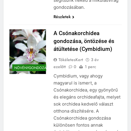
segítsünk neked a mikulásvirág
gondozásában.
Részletek
A Csónakorchidea
gondozása, öntözése és
átültetése (Cymbidium)
TökéletesKert
3 év
ezelőtt
0
1 perc
NÖVÉNYGONDOZÁS
Cymbidium, vagy ahogy
magyarul is ismert, a
Csónakorchidea, egy gyönyörű
és elegáns orchideafajta, melyet
sok orchidea kedvelő választ
otthona díszítésére. A
Csónakorchidea gondozása
különösen fontos annak