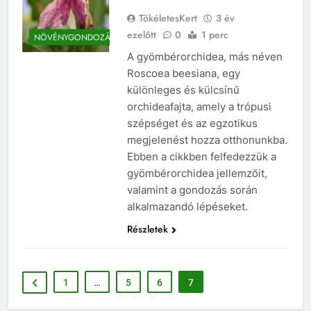
TökéletesKert
3 év
ezelőtt
0
1 perc
NÖVÉNYGONDOZÁS
A gyömbérorchidea, más néven
Roscoea beesiana, egy
különleges és külcsínű
orchideafajta, amely a trópusi
szépséget és az egzotikus
megjelenést hozza otthonunkba.
Ebben a cikkben felfedezzük a
gyömbérorchidea jellemzőit,
valamint a gondozás során
alkalmazandó lépéseket.
Részletek
1
…
5
6
7