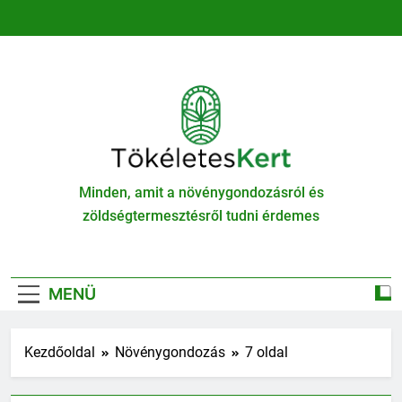
Ugrás
a
tartalomra
TökéletesKert
Minden, amit a növénygondozásról és
zöldségtermesztésről tudni érdemes
MENÜ
Kezdőoldal
Növénygondozás
7 oldal