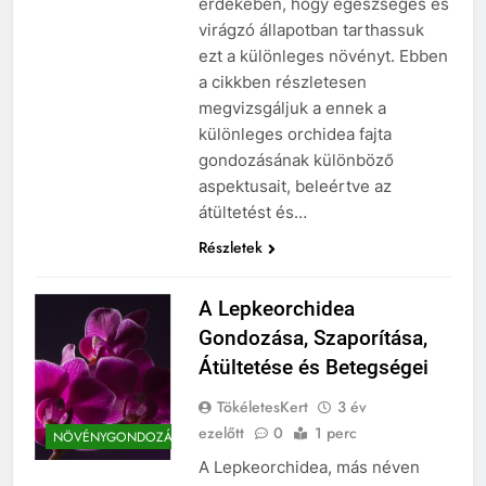
érdekében, hogy egészséges és
virágzó állapotban tarthassuk
ezt a különleges növényt. Ebben
a cikkben részletesen
megvizsgáljuk a ennek a
különleges orchidea fajta
gondozásának különböző
aspektusait, beleértve az
átültetést és…
Részletek
A Lepkeorchidea
Gondozása, Szaporítása,
Átültetése és Betegségei
TökéletesKert
3 év
ezelőtt
0
1 perc
NÖVÉNYGONDOZÁS
A Lepkeorchidea, más néven