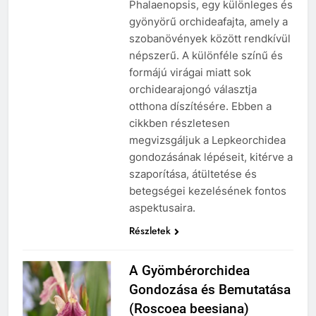
Phalaenopsis, egy különleges és
gyönyörű orchideafajta, amely a
szobanövények között rendkívül
népszerű. A különféle színű és
formájú virágai miatt sok
orchidearajongó választja
otthona díszítésére. Ebben a
cikkben részletesen
megvizsgáljuk a Lepkeorchidea
gondozásának lépéseit, kitérve a
szaporítása, átültetése és
betegségei kezelésének fontos
aspektusaira.
Részletek
A Gyömbérorchidea
Gondozása és Bemutatása
(Roscoea beesiana)