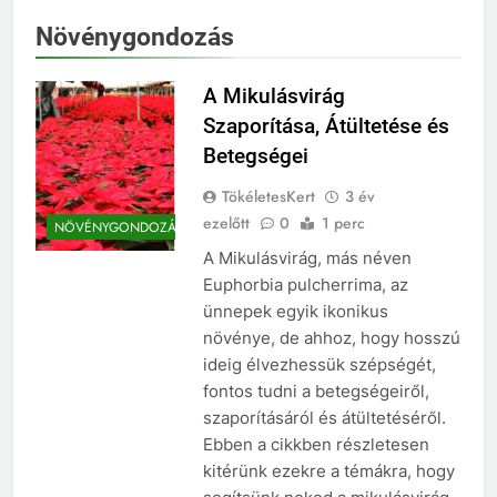
Növénygondozás
A Mikulásvirág
Szaporítása, Átültetése és
Betegségei
TökéletesKert
3 év
ezelőtt
0
1 perc
NÖVÉNYGONDOZÁS
A Mikulásvirág, más néven
Euphorbia pulcherrima, az
ünnepek egyik ikonikus
növénye, de ahhoz, hogy hosszú
ideig élvezhessük szépségét,
fontos tudni a betegségeiről,
szaporításáról és átültetéséről.
Ebben a cikkben részletesen
kitérünk ezekre a témákra, hogy