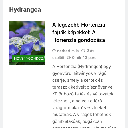
Hydrangea
A legszebb Hortenzia
fajták képekkel: A
Hortenzia gondozása
norbert.mile
2 év
ezelőtt
0
13 perc
NÖVÉNYGONDOZÁS
A Hortenzia (Hydrangea) egy
gyönyörű, látványos virágú
cserje, amely a kertek és
teraszok kedvelt dísznövénye.
Különböző fajták és változatok
léteznek, amelyek eltérő
virágformákat és -színeket
mutatnak. A virágok lehetnek
gömb alakúak, bugákban