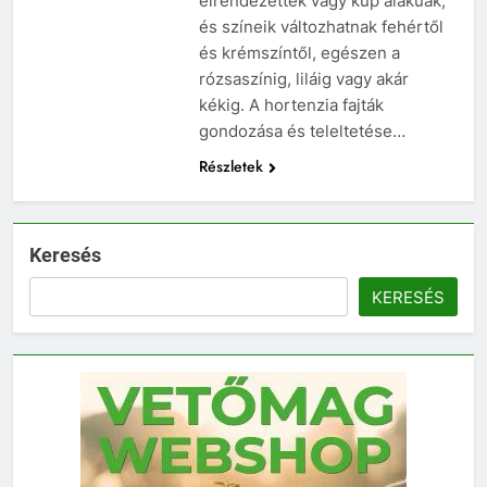
elrendezettek vagy kúp alakúak,
és színeik változhatnak fehértől
és krémszíntől, egészen a
rózsaszínig, liláig vagy akár
kékig. A hortenzia fajták
gondozása és teleltetése…
Részletek
Keresés
KERESÉS