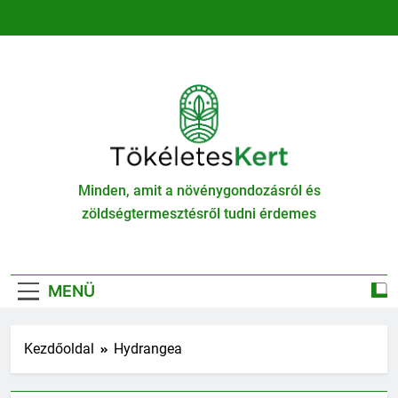
Ugrás
a
tartalomra
TökéletesKert
Minden, amit a növénygondozásról és
zöldségtermesztésről tudni érdemes
MENÜ
Kezdőoldal
Hydrangea