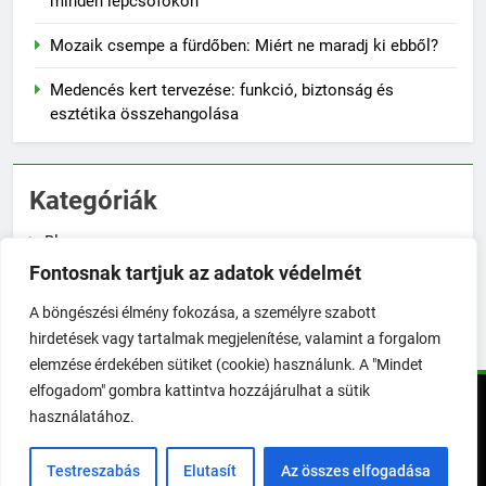
minden lépcsőfokon
Mozaik csempe a fürdőben: Miért ne maradj ki ebből?
Medencés kert tervezése: funkció, biztonság és
esztétika összehangolása
Kategóriák
Blog
Fontosnak tartjuk az adatok védelmét
Növénygondozás
A böngészési élmény fokozása, a személyre szabott
Zöldségtermesztés
hirdetések vagy tartalmak megjelenítése, valamint a forgalom
elemzése érdekében sütiket (cookie) használunk. A "Mindet
elfogadom" gombra kattintva hozzájárulhat a sütik
TökéletesKert © Minden jog fenntartva! | 2026. Powered By
használatához.
.
BlazeThemes
Testreszabás
Elutasít
Az összes elfogadása
Impresszum
Üzenetküldés